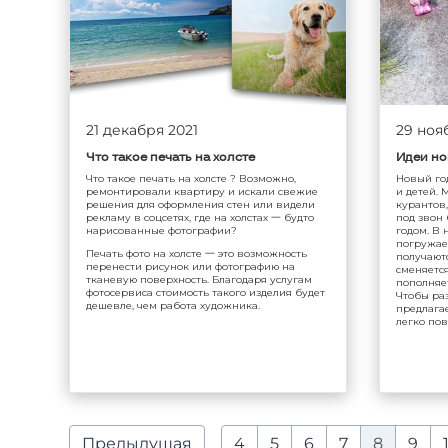
21 декабря 2021
29 ноя
Что такое печать на холсте
Идеи но
Что такое печать на холсте ? Возможно,
Новый го
ремонтировали квартиру и искали свежие
и детей.
решения для оформления стен или видели
курантов
рекламу в соцсетях, где на холстах 一 будто
под звон
нарисованные фотографии?
годом. В
погружае
Печать фото на холсте 一 это возможность
получают
перенести рисунок или фотографию на
сменяется
тканевую поверхность. Благодаря услугам
пополняе
фотосервиса стоимость такого изделия будет
Чтобы ра
дешевле, чем работа художника.
предлагае
легко пов
Предыдущая
4
5
6
7
8
9