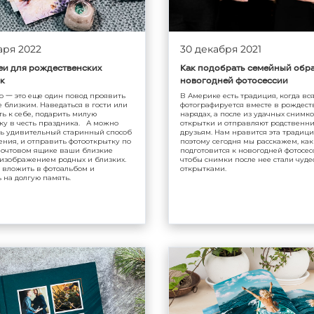
аря 2022
30 декабря 2021
и для рождественских
Как подобрать семейный обра
к
новогодней фотосессии
о 一 это еще один повод проявить
В Америке есть традиция, когда вс
 близким. Наведаться в гости или
фотографируется вместе в рождест
ь к себе, подарить милую
нарядах, а после из удачных снимк
ку в честь праздника. А можно
открытки и отправляют родственн
ь удивительный старинный способ
друзьям. Нам нравится эта традици
ния, и отправить фотооткрытку по
поэтому сегодня мы расскажем, как
 почтовом ящике ваши близкие
подготовится к новогодней фотосес
 изображением родных и близких.
чтобы снимки после нее стали чуд
 вложить в фотоальбом и
открытками.
 на долгую память.