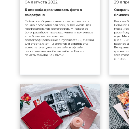
04 августа 2022
29 апр
3 способа организовать фото в
Сохрани
смартфоне
близких
Сейчас свободная память смартфона мега
Какими б
важна абсолютно для всех, в том числе, для
Великой 
профессионалов-фотографов. Множество
можем ос
фотографий, снятых ежедневно и, конечно, в
российску
еще большем количестве
года. Мы 
сфотографированных в путешествии, съемки
дневники
для сториз, скрины списков и скриншоты
расспраш
всего чего угодно из онлайн и офлайн
Ветераны
пространства, чтобы не забыть. Бах – и
для нас с
память забита) Как быть?
слез гла
снимки.