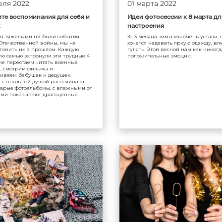
еля 2022
01 марта 2022
те воспоминания для себя и
Идеи фотосессии к 8 марта дл
настроения
ы тяжелыми ни были события
За 3 месяца зимы мы очень устали, 
Отечественной войны, мы не
хочется надевать яркую одежду, вл
тавить их в прошлом. Каждую
гулять. Этой весной нам как никог
ю семью затронули эти трудные 4
положительные эмоции.
не перестаем читать военные
, смотрим фильмы и
иваем бабушек и дедушек.
 с открытой душой распахивают
тарые фотоальбомы, с влажными от
зами показывают драгоценные