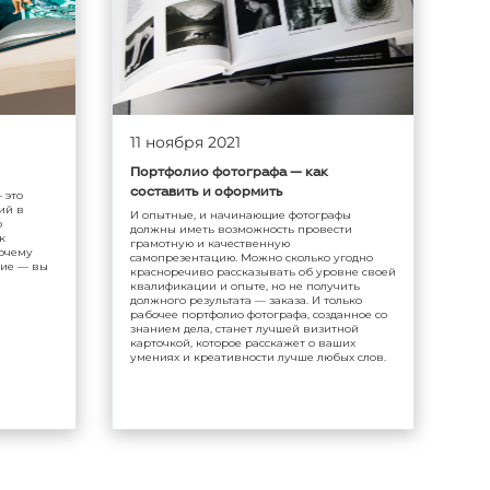
11 ноября 2021
Портфолио фотографа — как
составить и оформить
 это
ий в
И опытные, и начинающие фотографы
о
должны иметь возможность провести
к
грамотную и качественную
почему
самопрезентацию. Можно сколько угодно
ние — вы
красноречиво рассказывать об уровне своей
квалификации и опыте, но не получить
должного результата — заказа. И только
рабочее портфолио фотографа, созданное со
знанием дела, станет лучшей визитной
карточкой, которое расскажет о ваших
умениях и креативности лучше любых слов.