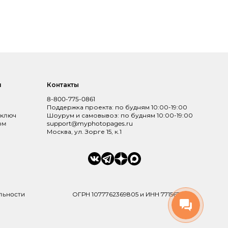
и
Контакты
8-800-775-0861
Поддержка проекта: по будням 10:00-19:00
 ключ
Шоурум и самовывоз: по будням 10:00-19:00
ом
support@myphotopages.ru
Москва, ул. Зорге 15, к.1
льности
ОГРН 1077762369805 и ИНН 7715673991