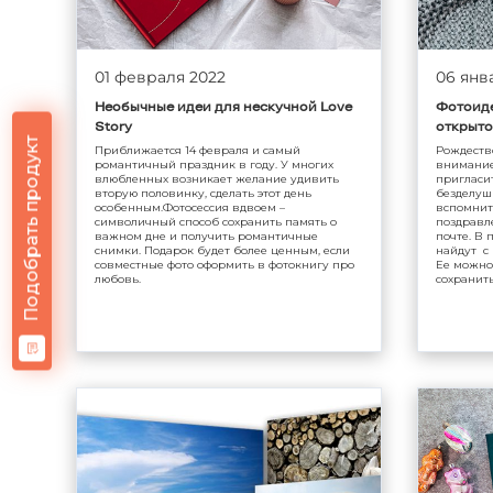
01 февраля 2022
06 янв
Необычные идеи для нескучной Love
Фотоиде
Story
открыто
Подобрать продукт
Приближается 14 февраля и самый
Рождеств
романтичный праздник в году. У многих
внимание
влюбленных возникает желание удивить
пригласит
вторую половинку, сделать этот день
безделуш
особенным.Фотосессия вдвоем –
вспомнит
символичный способ сохранить память о
поздравле
важном дне и получить романтичные
почте. В
снимки. Подарок будет более ценным, если
найдут с
совместные фото оформить в фотокнигу про
Ее можно
любовь.
сохранить