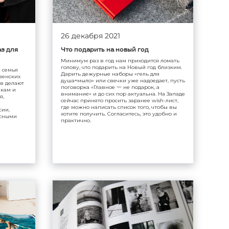
26 декабря 2021
з для
Что подарить на новый год
Минимум раз в год нам приходится ломать
голову, что подарить на Новый год близким.
я семья
Дарить дежурные наборы «гель для
венских
душа+мыло» или свечки уже надоедает, пусть
ов делают
поговорка «Главное 一 не подарок, а
икам и
внимание» и до сих пор актуальна. На Западе
я,
сейчас принято просить заранее wish-лист,
где можно написать список того, чтобы вы
сии,
хотите получить. Согласитесь, это удобно и
есными
практично.