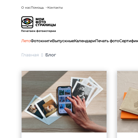
О нас
Помощь
Контакты
Лето
Фотокниги
Выпускные
Календари
Печать фото
Сертифи
Главная
Блог