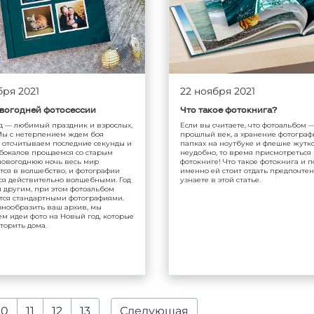
бря 2021
22 ноября 2021
вогодней фотосессии
Что такое фотокнига?
д — любимый праздник и взрослых,
Если вы считаете, что фотоальбом —
 Мы с нетерпением ждем боя
прошлый век, а хранение фотограф
, отсчитываем последние секунды и
папках на ноутбуке и флешке жутк
 бокалов прощаемся со старым
неудобно, то время присмотреться 
 новогоднюю ночь весь мир
фотокниге! Что такое фотокнига и 
тся в волшебство, и фотографии
именно ей стоит отдать предпочте
ся действительно волшебными. Год
узнаете в этой статье.
 другим, при этом фотоальбом
тся стандартными фотографиями.
знообразить ваш архив, мы
м идеи фото на Новый год, которые
торить дома.
10
11
12
13
Следующая