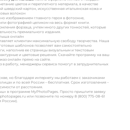
етание цветов и переплетного материала, в качестве
й шведский картон, искусственная итальянская кожа и
ковых волокон
о изображением главного героя в фотоокне,
или фотографией целиком на весь формат книги.
мления форзаца, учтем много других тонкостей, которые
ельность премиального издания.
алыша онлайн
авляет клиентам максимальную свободу творчества. Наша
готовых шаблонов позволяет вам самостоятельно
ги, наполнив ее страницы визуальным и текстовым
актурные и цветовые решения. Скачайте программу на ваш
каз онлайн прямо на сайте.
аз в работу, менеджеры сервиса помогут в затруднительных
ве, но благодаря интернету мы работаем с заказчиками
олицах и по всей России – бесплатная. Срок изготовления –
исимости от расстояния.
ыш» в программе MyPhotoPages. Просто пришлите заявку
hotopages.ru или позвоните по номеру 8 (800) 775-08-61
 России).