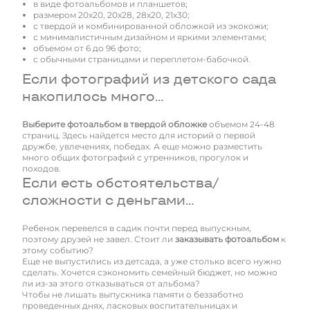
в виде фотоальбомов и планшетов;
размером 20х20, 20х28, 28х20, 21х30;
с твердой и комбинированной обложкой из экокожи;
с минималистичным дизайном и яркими элементами;
объемом от 6 до 96 фото;
с обычными страницами и переплетом-бабочкой.
Если фотографий из детского сада
накопилось много…
Выберите фотоальбом в твердой обложке
объемом 24-48
страниц. Здесь найдется место для историй о первой
дружбе, увлечениях, победах. А еще можно разместить
много общих фотографий с утренников, прогулок и
походов.
Если есть обстоятельства/
сложности с деньгами…
Ребенок перевелся в садик почти перед выпускным,
поэтому друзей не завел. Стоит ли
заказывать фотоальбом
к
этому событию?
Еще не выпустились из детсада, а уже столько всего нужно
сделать. Хочется сэкономить семейный бюджет, но можно
ли из-за этого отказываться от альбома?
Чтобы не лишать выпускника памяти о беззаботно
проведенных днях, ласковых воспитательницах и