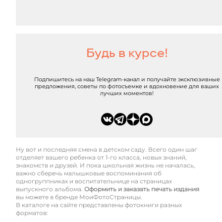
Будь в курсе!
Подпишитесь на наш Telegram-канал и получайте эксклюзивные
предложения, советы по фотосъемке и вдохновение для ваших
лучших моментов!
Ну вот и последняя смена в детском саду. Всего один шаг
отделяет вашего ребенка от 1-го класса, новых знаний,
знакомств и друзей. И пока школьная жизнь не началась,
важно сберечь малышковые воспоминания об
одногруппниках и воспитательнице на страницах
выпускного альбома.
Оформить и заказать печать издания
вы можете в бренде МоиФотоСтраницы.
В каталоге на сайте представлены фотокниги разных
форматов: