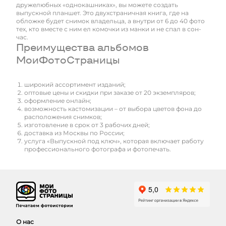
дружелюбных «однокашниках», вы можете создать
выпускной планшет. Это двухстраничная книга, где на
обложке будет снимок владельца, а внутри от 6 до 40 фото
тех, кто вместе с ним ел комочки из манки и не спал в сон-
час.
Преимущества альбомов
МоиФотоСтраницы
широкий ассортимент изданий;
оптовые цены и скидки при заказе от 20 экземпляров;
оформление онлайн;
возможность кастомизации – от выбора цветов фона до
расположения снимков;
изготовление в срок от 3 рабочих дней;
доставка из Москвы по России;
услуга «Выпускной под ключ», которая включает работу
профессионального фотографа и фотопечать.
О нас