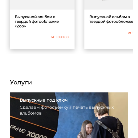
Выпускной альбом в
Выпускной альбом в
твердой фотообложке
твердой фотообложке
«Zoo»
от
89
от
1 090.00
Услуги
Выпускные под ключ
Сделаем фотосъемку
и печать выпускных
альбомов