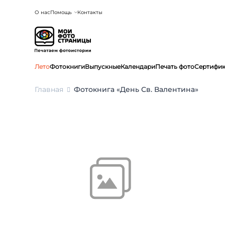
О нас
Помощь
Контакты
Лето
Фотокниги
Выпускные
Календари
Печать фото
Сертифи
Главная
Фотокнига «День Св. Валентина»