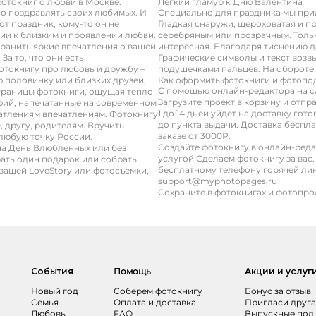
отокниг о любви в Москве.
Легкий гламур к Дню Валентина
но поздравлять своих любимых. И
Специально для праздника мы при
от праздник, кому-то он не
Гладкая снаружи, шероховатая и пр
нии к близким и проявлении любви.
серебряным или прозрачным. Тольк
хранить яркие впечатления о вашей
интересная. Благодаря тиснению да
а то, что они есть.
Графические символы и текст воз
отокнигу про любовь и дружбу –
подушечками пальцев. На обороте 
 половинку или близких друзей,
Как оформить фотокниги и фотопо
С помощью онлайн-редактора на с
траницы фотокниги, ощущая тепло
Загрузите проект в корзину и отпра
фий, напечатанные на современном
1 до 14 дней уйдет на доставку го
чатлениям впечатлениям. Фотокнигу
до пункта выдачи. Доставка беспл
, другу, родителям. Вручить
заказе от 3000Р.
любую точку России.
Создайте фотокнигу в онлайн-ред
на День Влюбленных или без
услугой Сделаем фотокнигу за вас.
рать один подарок или собрать
бесплатному телефону горячей лини
вашей LoveStory или фотосъемки,
support@myphotopages.ru
Сохраните в фотокнигах и фотопрод
События
Помощь
Акции и услуг
Новый год
Соберем фотокнигу
Бонус за отзыв
Семья
Оплата и доставка
Пригласи друга
Любовь
FAQ
Выпускные под