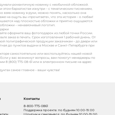
думали романтичную новинку с необычной обложкой.
и этом бархатистая изнутри – с тематическим тиснением,
о взяв новинку в руки, можно понять, насколько она
же на ощупь вы «прочитаете», что эта история – о любви!
вышаются над плоскостью обложки и приятно ощущаются
обложки – ненавязчивый логотип.
дарки
айте оформите ваш фотоподарок из любой точки России.
вьте заказ в печать. Срок изготовления 1 рабочий днень. От
товой полиграфической продукции заказчикам – до двери или
атная до пунктов выдачи в Москве и Санкт-Петербурге при
акторе самостоятельно или воспользуйтесь нашей новой
 Если у вас возникнут вопросы, вам помогут менеджеры по
и 8 (800) 775-08-61 или в электронном письме на адрес
уктах самое главное – ваши чувства!
и
Контакты
8-800-775-0861
Поддержка проекта: по будням 10:00-19:00
 ключ
Шоурум и самовывоз: по будням 10:00-19:00