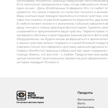
Фотосервис МоиФотоСтраницы предлагает изготовление ф
Есть несколько праздников в году, когда официально мож
один из них – День Влюбленных 14 февраля. Кто-то любит эт
нравится. Но самое главное, он помогает помнить о внима
Ведь сколько еще поводов признаться в своих чувствах, со
паре или сказать слова благодарности родителям, друзьям! З
В любой момент жизни и к значимому событию оформите ф
вашу личную и самую красивую фотоисторию. Удивите свою
сохраняйте и приумножайте ваши чувства. Перелистывая с
материала обложки и разглядывая важные детали фотогра
оборудовании, вы будете вновь возвращаться к ярким впе
о ваших чувствах можно подарить и самой близкой подруге
сюрприз лично или оформить доставку дальним друзьям в 
Сервис МоиФотоСтраницы собрал для вас идеи подарков 
повода. Важно, что все они – о любви. Предлагаем вам выб
целый комплект оригинальных презентов для оформления 
которая порадует близкого.
Продукты
Фотокниги
Фото
Календари