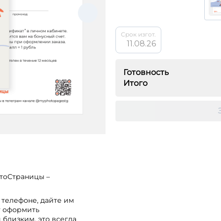
Срок изгот.
11.08.26
Готовность
Итого
тоСтраницы –
 телефоне, дайте им
т оформить
 близким, это всегда