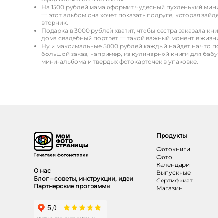
На 1500 рублей мама оформит чудесный пухленький ми
一 этот альбом она хочет показать подруге, которая зайд
вторник.
Подарка в 3000 рублей хватит, чтобы сестра заказала к
дома свадебный портрет 一 такой важный момент в жизни
Ну и максимальные 5000 рублей каждый найдет на что п
большой заказ, например, из кулинарной книги для баб
мини-альбома и твердых фотокарточек в упаковке.
Продукты
Фотокниги
Фото
Календари
О нас
Выпускные
Блог – советы, инструкции, идеи
Сертификат
Партнерские программы
Магазин