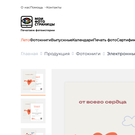
О нас
Помощь
Контакты
Лето
Фотокниги
Выпускные
Календари
Печать фото
Сертифи
Главная
Продукция
Фотокниги
Электронны