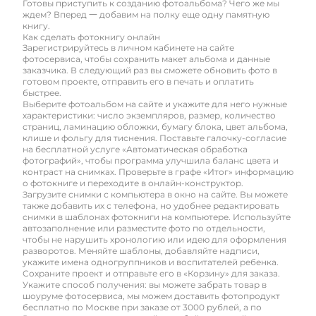
Готовы приступить к созданию фотоальбома? Чего же мы
ждем? Вперед 一 добавим на полку еще одну памятную
книгу.
Как сделать фотокнигу онлайн
Зарегистрируйтесь в личном кабинете на сайте
фотосервиса, чтобы сохранить макет альбома и данные
заказчика. В следующий раз вы сможете обновить фото в
готовом проекте, отправить его в печать и оплатить
быстрее.
Выберите фотоальбом на сайте и укажите для него нужные
характеристики: число экземпляров, размер, количество
страниц, ламинацию обложки, бумагу блока, цвет альбома,
клише и фольгу для тиснения. Поставьте галочку-согласие
на бесплатной услуге «Автоматическая обработка
фотографий», чтобы программа улучшила баланс цвета и
контраст на снимках. Проверьте в графе «Итог» информацию
о фотокниге и переходите в онлайн-конструктор.
Загрузите снимки с компьютера в окно на сайте. Вы можете
также добавить их с телефона, но удобнее редактировать
снимки в шаблонах фотокниги на компьютере. Используйте
автозаполнение или разместите фото по отдельности,
чтобы не нарушить хронологию или идею для оформления
разворотов. Меняйте шаблоны, добавляйте надписи,
укажите имена одногруппников и воспитателей ребенка.
Сохраните проект и отправьте его в «Корзину» для заказа.
Укажите способ получения: вы можете забрать товар в
шоуруме фотосервиса, мы можем доставить фотопродукт
бесплатно по Москве при заказе от 3000 рублей, а по