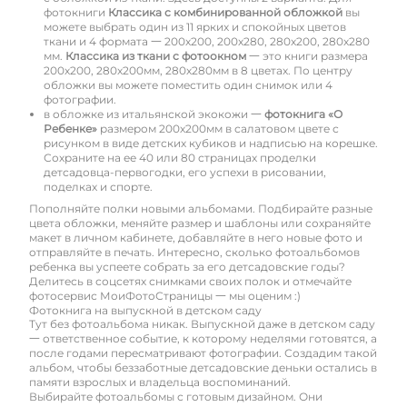
фотокниги
Классика с комбинированной обложкой
вы
можете выбрать один из 11 ярких и спокойных цветов
ткани и 4 формата 一 200х200, 200х280, 280х200, 280х280
мм.
Классика из ткани с фотоокном
一 это книги размера
200х200, 280х200мм, 280х280мм в 8 цветах. По центру
обложки вы можете поместить один снимок или 4
фотографии.
в обложке из итальянской экокожи 一
фотокнига «О
Ребенке»
размером 200х200мм в салатовом цвете с
рисунком в виде детских кубиков и надписью на корешке.
Сохраните на ее 40 или 80 страницах проделки
детсадовца-первогодки, его успехи в рисовании,
поделках и спорте.
Пополняйте полки новыми альбомами. Подбирайте разные
цвета обложки, меняйте размер и шаблоны или сохраняйте
макет в личном кабинете, добавляйте в него новые фото и
отправляйте в печать. Интересно, сколько фотоальбомов
ребенка вы успеете собрать за его детсадовские годы?
Делитесь в соцсетях снимками своих полок и отмечайте
фотосервис МоиФотоСтраницы 一 мы оценим :)
Фотокнига на выпускной в детском саду
Тут без фотоальбома никак. Выпускной даже в детском саду
一 ответственное событие, к которому неделями готовятся, а
после годами пересматривают фотографии. Создадим такой
альбом, чтобы беззаботные детсадовские деньки остались в
памяти взрослых и владельца воспоминаний.
Выбирайте фотоальбомы с готовым дизайном. Они