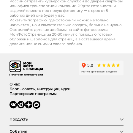
России отправить курьерской службой до дверей квартиры
или офиса транспортной компании. Ждите готовности и
выделяйте место под новую фотокнигу 一 в срок от 5
рабочих дней она будет у вас.
Искать типографию, где фотокниги можно не только
напечатать, но и самостоятельно создать, больше не нужно.
Оформляйте детские альбомы на сайте фотосервиса
МоиФотоСтраницы за 20-30 минут с помощью готовых
обложек и шаблонов для страниц, а в оставшееся время
делайте новые снимки своего ребенка.
О нас
Блог – советы, инструкции, идеи
Партнерские программы
Продукты
Фотокниги
События
Фото