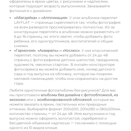
оформлены в ярких цветах, с рисунками и надписями,
которые подходят возрасту выпускников. Заказывайте
фотокниги с дизайном:
«Абвгдейка»
и
«Аппликация»
. У этих альбомов переплет
LAYFLAT 一 страницы скрепляются так, чтобы фотография
на всем развороте просматривалась полностью. Из-за
конструкции переплета в альбомах можно разместить от
6 до 16 страниц, но этого хватит, чтобы добавить фото
ребенка, его одногруппников, воспитателей и общие
снимки.
«Гармония»
,
«Акварель»
и
«Космос»
. У них классический
переплет, поэтому вы можете добавить от 24 до 48
страниц с фотографиями детских шалостей, праздников,
художеств, «веселых стартов». В онлайн-конструкторе
фотосервиса вы можете добавить имя, номер детского
сада и год выпуска на обложку, которую мы покроем
матовой ламинацией, чтобы она сохранилась на долгие
годы.
Любите однотонные фотоальбомы без рисунков? Для вас
мы приготовили
альбомы без дизайна с фотообложкой, из
экокожи
или с
комбинированной обложкой
, которые вы
можете заказать в ярких, пастельных или природных
оттенках. Выбирайте формат 200х200, 200х280 и 280х200мм,
количество страниц 一 от 24 до 48. Имя выпускника и год
выпуска можно оформить золотистой, серебряной и
бесцветной объемной надписью 一 тиснением с помощью
одного из 10 видов клише.