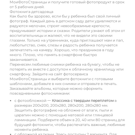
МоиФотоСтраницы и получите готовый фотопродукт в срок
от 5 рабочих дней.
Фотокнига детсадовца
Как было бы здорово, если бы у ребенка был свой личный
фотограф. Каждый день в детском саду дети удивляются и
радуются мелочам, строят невообразимые крепости,
придумывают истории и сказки. Родители узнают об этом от
воспитательницы и жалеют, что не видели это своими
глазами. Только на утренниках, куда приглашают мам и пап,
любопытство, смех, слезы и радость ребенка получается
запечатлеть на камеру. Хорошо, что праздников в году
много. Плохо, что память в смартфоне быстро
заканчивается.
Перенесем любимые снимки ребенка на бумагу, чтобы не
потерять их вместе с доступом к облачному хранилищу или
смартфону. Зайдите на сайт фотосервиса
МоиФотоСтраницы и выберите фотокниги с готовыми
шаблонами, добавьте в них снимки и отправьте в печать.
Заказывайте альбомы, которые можно оформить
повседневными фотоснимками:
с фотообложкой 一
Классика с твердым переплетом
в
размерах 200х200, 200х280, 280х200, 280х280 мм.
Защитить фотографию на обложке от влаги, пыли и
царапин можно с помощью матовой или глянцевой
ламинации. Подберите объем в 20, 40 или 80 страниц для
будущей фотокниги, чтобы распечатать важные, любимые
моменты ребенка.
с обложкой из ткани. Здесь доступны 2 варианта. Для