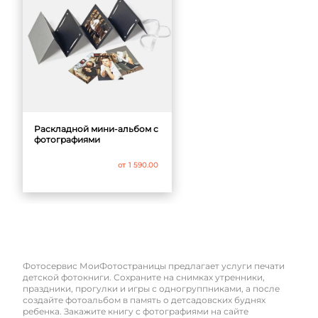
Раскладной мини-альбом с
фотографиями
от
1 590.00
Фотосервис МоиФотостраницы предлагает услуги печати
детской фотокниги. Сохраните на снимках утренники,
праздники, прогулки и игры с одногруппниками, а после
создайте фотоальбом в память о детсадовских буднях
ребенка. Закажите книгу с фотографиями на сайте