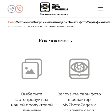
Лето
Фотокниги
Выпускные
Календари
Печать фото
Сертификаты
М
Главная
Фотокнига «Детский сад»
Как заказать
Выберите
Загрузите свои фото
фотопродукт из
в редактор
нашей продуктовой
MyPhotoPages и
линейки
создайте свой