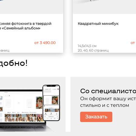
синяя фотокнига в твердой
Квадратный минибук
 «Семейный альбом»
от
3 490.00
от
14,5х14,5 см
траниц
20, 40, 60 страниц
удобно!
Со специалист
Он оформит вашу ис
стильно и с теплом
Заказать