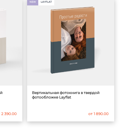
NEW
LAYFLAT
ой
Вертикальная фотокнига в твердой
фотообложке Layflat
2 390.00
от
1 890.00