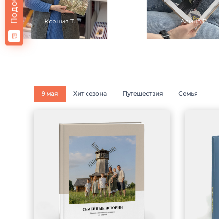
Ксения Т.
Алина Р.
9 мая
Хит сезона
Путешествия
Семья