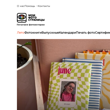
О нас
Помощь
Контакты
Лето
Фотокниги
Выпускные
Календари
Печать фото
Сертифи