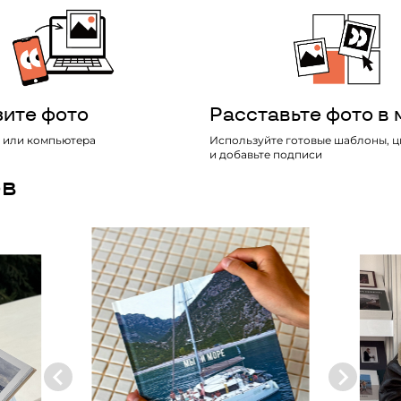
зите фото
Расставьте фото в 
 или компьютера
Используйте готовые шаблоны, ц
и добавьте подписи
ов