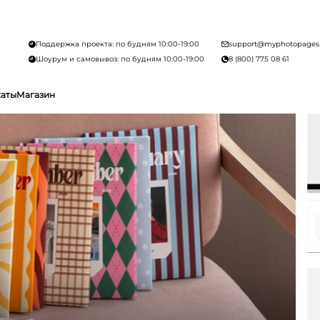
Поддержка проекта: по будням 10:00-19:00
support@myphotopages
Шоурум и самовывоз: по будням 10:00-19:00
8 (800) 775 08 61
каты
Магазин