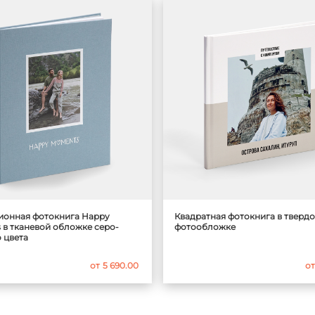
ионная фотокнига Happy
Квадратная фотокнига в тверд
в тканевой обложке серо-
фотообложке
 цвета
от
5 690.00
от