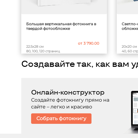
Большая вертикальная фотокнига в
Светло-
твердой фотообложке
обложке
от
3 790.00
22.5х28 см
20х20 см
80, 100, 120 страниц
40, 60 с
Создавайте так, как вам 
Онлайн-конструктор
Создайте фотокнигу прямо на
сайте – легко и красиво
Собрать фотокнигу