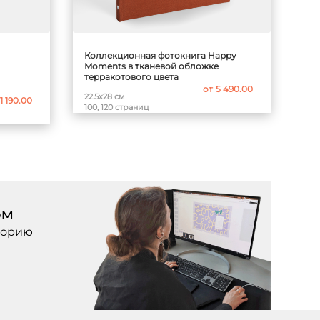
Коллекционная фотокнига Happy
Moments в тканевой обложке
терракотового цвета
от
5 490.00
22.5х28 см
1 190.00
100, 120 страниц
ом
торию