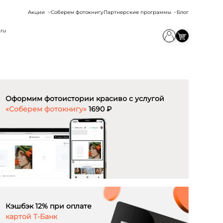
Акции
Соберем фотокнигу
Партнерские программы
Блог
.ru
Оформим фотоистории красиво с услугой
«Соберем фотокнигу»
1690 ₽
Кэшбэк 12% при оплате
картой Т-Банк