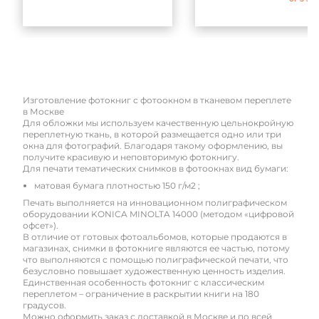
Изготовление фотокниг с фотоокном в тканевом переплете
в Москве
Для обложки мы используем качественную цельнокройную
переплетную ткань, в которой размещается одно или три
окна для фотографий. Благодаря такому оформлению, вы
получите красивую и неповторимую фотокнигу.
Для печати тематических снимков в фотоокнах вид бумаги:
матовая бумага плотностью 150 г/м2 ;
Печать выполняется на инновационном полиграфическом
оборудовании KONICA MINOLTA 14000 (методом «цифровой
офсет»).
В отличие от готовых фотоальбомов, которые продаются в
магазинах, снимки в фотокниге являются ее частью, потому
что выполняются с помощью полиграфической печати, что
безусловно повышает художественную ценность изделия.
Единственная особенность фотокниг с классическим
переплетом – ограничение в раскрытии книги на 180
градусов.
Можно оформить заказ с доставкой в Москве и по всей