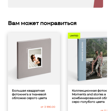
Вам может понравиться
LIMITED
Большая квадратная
Коллекционная фотокни
фотокнига в тканевой
Moments and stories в
обложке серого цвета
комбинированной обло
серо-голубого цвета
от
3 990.00
от
5 59