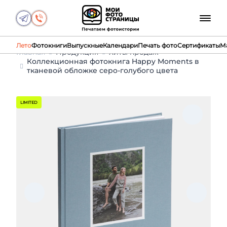
Лето
Фотокниги
Выпускные
Календари
Печать фото
Сертификаты
М
Главная
Продукция
Хиты продаж
Коллекционная фотокнига Happy Moments в
тканевой обложке серо-голубого цвета
LIMITED