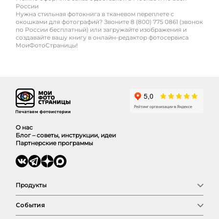
России
Нужна стильная фотокнига в тканевом переплете с
окошками для фотографий? Звоните 8 (800) 775 0861 (звонок
по России бесплатный) или загружайте изображения и
создавайте вашу книгу в онлайн-редактор фотосервиса
МоиФотоСтраницы!
О нас
Блог – советы, инструкции, идеи
Партнерские программы
Продукты
Фотокниги
События
Фото
Календари
Новый год