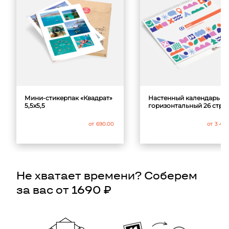
Мини-стикерпак «Квадрат»
Настенный календарь А
5,5х5,5
горизонтальный 26 стр
от
690.00
от
3 49
Не хватает времени? Соберем
за вас от 1690 ₽