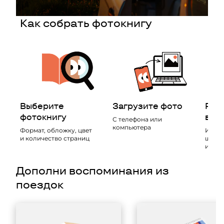
Как собрать фотокнигу
Выберите
Загрузите фото
Рас
фотокнигу
в ма
С телефона или
компьютера
Формат, обложку, цвет
Испол
и количество страниц
шабло
и доб
Дополни воспоминания из
поездок