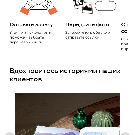
Оставьте заявку
Передайте фото
Спец
соби
Уточним пожелания и
Загрузите их в облако и
поможем выбрать
отправьте ссылку
Создае
параметры книги
подбир
выравн
Вдохновитесь историями наших
клиентов