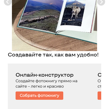
Создавайте так, как вам удобно!
Онлайн-конструктор
Со 
Создайте фотокнигу прямо на
Он о
сайте – легко и красиво
стиль
Собрать фотокнигу
Зак