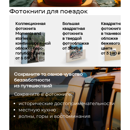
Фотокниги для поездок
Сохраните тепло путешествий
в фотокниге
Коллекционная
Большая
Квадратная
фотокнига
квадратная
фотокнига
Выбрать
Соберем за вас
фотокнигу
Moments and
фотокнига
в тканевой
stories в
в твердой
обложке
комбинированной
фотообложке
бежевого
обложке серо-
от 3 390 ₽
цвета
голубого цвета
от 3 190 ₽
от 5 590 ₽
Сохраните то самое чувство
беззаботности
из путешествий
Сохраните в фотокниге:
исторические достопримечательности
местную кухню
волны, горы и воспоминания