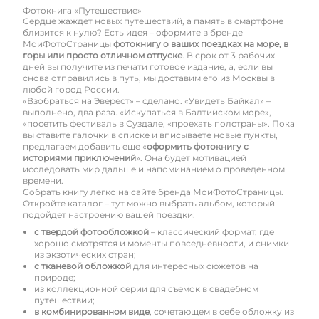
Фотокнига «Путешествие»
Сердце жаждет новых путешествий, а память в смартфоне
близится к нулю? Есть идея – оформите в бренде
МоиФотоСтраницы
фотокнигу о ваших поездках на море, в
горы или просто отличном отпуске
. В срок от 3 рабочих
дней вы получите из печати готовое издание, а, если вы
снова отправились в путь, мы доставим его из Москвы в
любой город России.
«Взобраться на Эверест» – сделано. «Увидеть Байкал» –
выполнено, два раза. «Искупаться в Балтийском море»,
«посетить фестиваль в Суздале, «проехать полстраны». Пока
вы ставите галочки в списке и вписываете новые пункты,
предлагаем добавить еще «
оформить фотокнигу с
историями приключений
». Она будет мотивацией
исследовать мир дальше и напоминанием о проведенном
времени.
Собрать книгу легко на сайте бренда МоиФотоСтраницы.
Откройте каталог – тут можно выбрать альбом, который
подойдет настроению вашей поездки:
с твердой фотообложкой
– классический формат, где
хорошо смотрятся и моменты повседневности, и снимки
из экзотических стран;
с тканевой обложкой
для интересных сюжетов на
природе;
из коллекционной серии для съемок в свадебном
путешествии;
в комбинированном виде
, сочетающем в себе обложку из