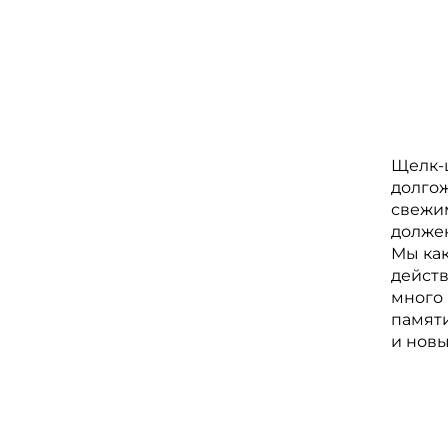
Щелк-щ
долгож
свежим
должен
Мы как
действ
много 
памяти
и новы