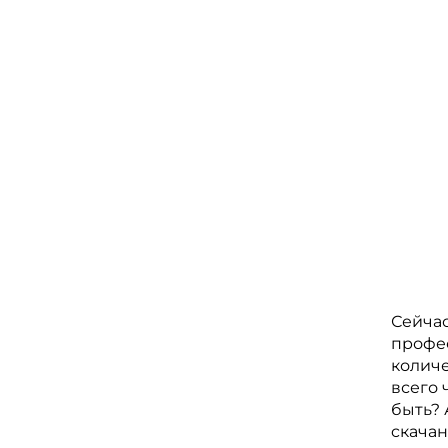
Сейчас
профес
количе
всего 
быть? 
cкачан