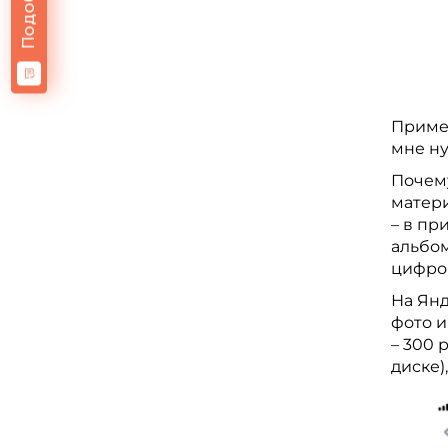
Пример
мне ну
Почему
матери
– в пр
альбом
цифро
На Янд
фото и
– 300 
диске)