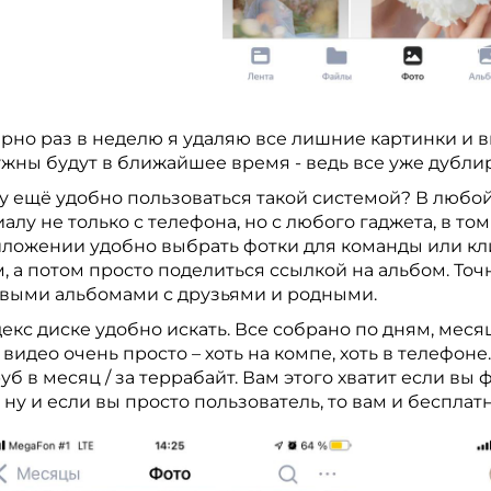
но раз в неделю я удаляю все лишние картинки и ви
жны будут в ближайшее время - ведь все уже дублиро
 ещё удобно пользоваться такой системой? В любой 
алу не только с телефона, но с любого гаджета, в том
иложении удобно выбрать фотки для команды или кли
, а потом просто поделиться ссылкой на альбом. То
выми альбомами с друзьями и родными.
екс диске удобно искать. Все собрано по дням, меся
 видео очень просто – хоть на компе, хоть в телефо
руб в месяц / за террабайт. Вам этого хватит если вы
, ну и если вы просто пользователь, то вам и бесплат