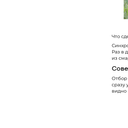
Что сд
Синхр
Раз в 
из см
Сове
Отбор 
сразу 
видно 