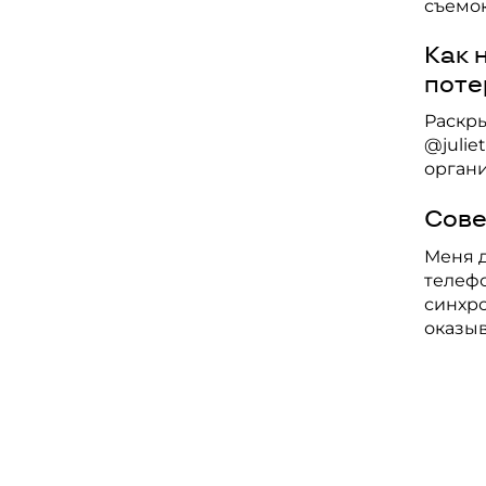
съемок
Как 
поте
Раскры
@julie
органи
Сове
Меня д
телефо
синхро
оказыв