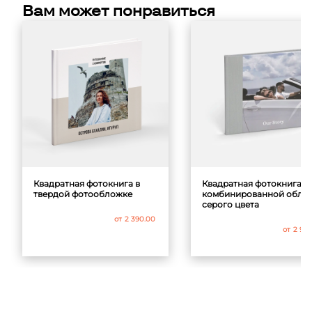
Вам может понравиться
Квадратная фотокнига в
Квадратная фотокнига в
твердой фотообложке
комбинированной обло
серого цвета
от
2 390.00
от
2 99