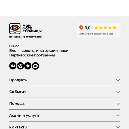
О нас
Блог – советы, инструкции, идеи
Партнерские программы
Продукты
Фотокниги
События
Фото
Календари
Новый год
Выпускные
Помощь
Семья
Сертификат
Любовь
Магазин
Соберем фотокнигу
Детские
Акции и услуги
Оплата и доставка
Свадьба
FAQ
Путешествия
Бонус за отзыв
Контакты
День рождения
Пригласи друга