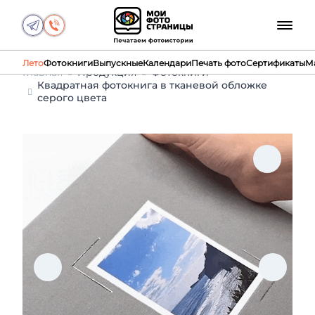
Лето
Фотокниги
Выпускные
Календари
Печать фото
Сертификаты
М
Главная
Продукция
Фотокниги
Квадратная фотокнига в тканевой обложке
серого цвета