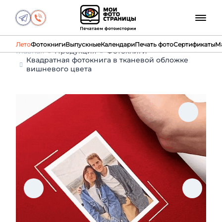
Лето
Фотокниги
Выпускные
Календари
Печать фото
Сертификаты
М
Главная
Продукция
Фотокниги
Квадратная фотокнига в тканевой обложке
вишневого цвета