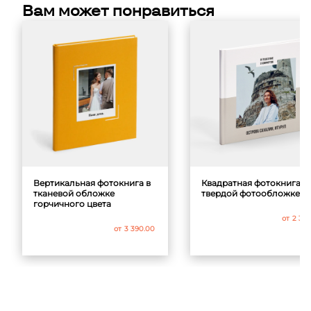
Вам может понравиться
Вертикальная фотокнига в
Квадратная фотокнига в
тканевой обложке
твердой фотообложке
горчичного цвета
от
2 39
от
3 390.00