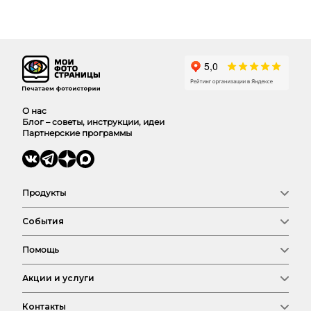
О нас
Блог – советы, инструкции, идеи
Партнерские программы
Продукты
Фотокниги
События
Фото
Календари
Новый год
Выпускные
Помощь
Семья
Сертификат
Любовь
Магазин
Соберем фотокнигу
Детские
Акции и услуги
Оплата и доставка
Свадьба
FAQ
Путешествия
Бонус за отзыв
Контакты
День рождения
Пригласи друга