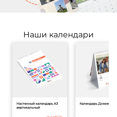
Наши календари
Настенный календарь А3
Календарь Домик 15x21
вертикальный
от
1
от
2 490.00