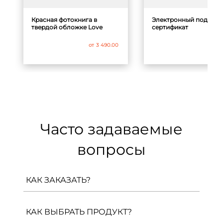
Красная фотокнига в
Электронный подаро
твердой обложке Love
сертификат
от
3 490.00
от
1 
Часто задаваемые
вопросы
КАК ЗАКАЗАТЬ?
Вам необходимо перейти на страницу
продукта и, выбрав все параметры,
КАК ВЫБРАТЬ ПРОДУКТ?
нажать «Создать в конструкторе». После