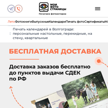
Лето
Фотокниги
Выпускные
Календари
Печать фото
Сертификаты
М
Главная
Печать календарей в Волгограде:
персональные настольные, перекидные, на
стену, квартальные