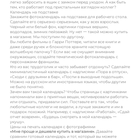
легко забросить в ящик с замком перед уходом. А как быть
тем, кто работает под пристальным взглядом коллег?
Календарь на подставке
Закажите фотокалендарь на подставке для рабочего стола.
Сделайте его серьезно-серьезным, как у всех взрослых.
Черный или белый фон, картинки горных вершин,
водопадов, зимних пейзажей. Ну нет 一 такой можно купить
в магазине. Мы поступим по-другому.
Вы любите фильмы о Гарри Поттере, читали все книги и
даже среди ручек и блокнотов храните настоящую
волшебную палочку? Если вас не смущает внимание
окружающих, создайте тематический фотокалендарь с
персонажами франшизы.
Кто из вас трудоголик и часто забывает отдохнуть? Сделайте
минималистичный календарь с надписями «Пора в отпуск»,
«Сходи с друзьями в бар», «Поспи в выходные подольше».
Можно на русском или иностранных языках, чтобы другим
не было понятно.
Зачем вам такой календарь? Чтобы страницы с картинками
напоминали вам о приятных вещах, мотивировали работать
или отдыхать, придавали сил. Поставьте его так, чтобы
любопытные коллеги не видели, а лучше закажите и им в
подарок похожий. Например, с надписями «Работай», «Сдай
отчет вовремя», «Будешь смотреть в мой календарь 一
укушу».
Цены на печать календаря с фотографиями
«Мне проще и дешевле купить в магазине».
Давайте
сравним готовый календарь и тот, который вы можете