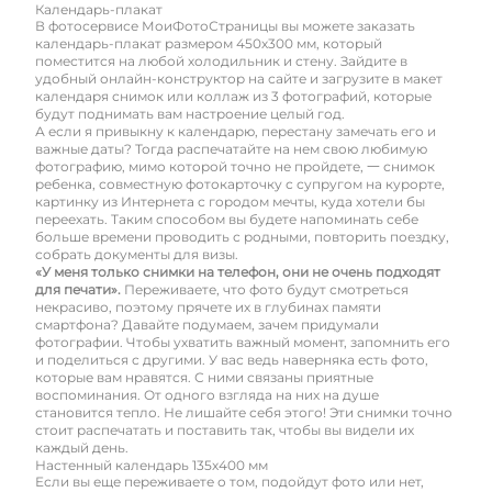
Календарь-плакат
В фотосервисе МоиФотоСтраницы вы можете заказать
календарь-плакат размером 450х300 мм, который
поместится на любой холодильник и стену. Зайдите в
удобный онлайн-конструктор на сайте и загрузите в макет
календаря снимок или коллаж из 3 фотографий, которые
будут поднимать вам настроение целый год.
А если я привыкну к календарю, перестану замечать его и
важные даты? Тогда распечатайте на нем свою любимую
фотографию, мимо которой точно не пройдете, 一 снимок
ребенка, совместную фотокарточку с супругом на курорте,
картинку из Интернета с городом мечты, куда хотели бы
переехать. Таким способом вы будете напоминать себе
больше времени проводить с родными, повторить поездку,
собрать документы для визы.
«У меня только снимки на телефон, они не очень подходят
для печати».
Переживаете, что фото будут смотреться
некрасиво, поэтому прячете их в глубинах памяти
смартфона? Давайте подумаем, зачем придумали
фотографии. Чтобы ухватить важный момент, запомнить его
и поделиться с другими. У вас ведь наверняка есть фото,
которые вам нравятся. С ними связаны приятные
воспоминания. От одного взгляда на них на душе
становится тепло. Не лишайте себя этого! Эти снимки точно
стоит распечатать и поставить так, чтобы вы видели их
каждый день.
Настенный календарь 135х400 мм
Если вы еще переживаете о том, подойдут фото или нет,