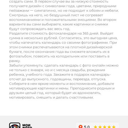
создать сами. В первом случае вы за низкую стоимость
получаете дизайн с символами года, цветами, природными
пейзажами 一 симпатично, но не подходит к обоям и мебели.
Смотришь на него, но бездушный лист не согревает
воспоминаниями и положительными эмоциями. Во втором
варианте вы сами выбираете, какие картинки и снимки
будут сопровождать вас весь год.
Разделите стоимость фотокалендаря на 365 дней. Выйдет
сумма в несколько рублей. Согласитесь, это выгодная цена,
чтобы напечатать календарь со своими фотографиями. При
этом снимки распечатываются на плотной дизайнерской
бумаге, после окончания года вы сможете вложить их в
фотоальбом, повесить на холодильник или поставить в
рамку.
Забыли упомянуть: сделать календарь с фото онлайн можно
не только с января, но и с месяца свадьбы, рождения
ребенка, учебного года. Закажите в подарок календарь-
отсчет до выпускного, годовщины, переезда, отпуска.
Соберите в нем яркие моменты и воспоминания, добавьте
мотивирующие картинки и мемы. Преподнесите родным и
друзьям целый год, который будет их вдохновлять,
мотивировать, смешить и делать счастливыми.