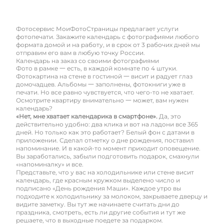
Фотосервис МоиФотоСтраницы предлагает услуги
фотопечати. Закажите календарь с фотографиями любого
формата домой и на работу, и в срок от 3 рабочих дней мы
отправим его вам в любую точку России.
Календарь на заказ со своими фотографиями
Фото в рамке 一 есть, в каждой комнате по 4 штуки.
Фотокартина на стене в гостиной 一 висит и радует глаз
домочадцев. Альбомы 一 заполнены, фотокниги уже в
печати. Но все равно чувствуется, что чего-то не хватает.
Осмотрите квартиру внимательно 一 может, вам нужен
календарь?
«Нет, мне хватает календарика в смартфоне».
Да, это
действительно удобно: два клика и вот на ладони все 365
дней. Но только как это работает? Белый фон с датами в
приложении. Сделал отметку о дне рождения, поставил
напоминание. И в какой-то момент приходит оповещение.
Вы заработались, забыли подготовить подарок, смахнули
«напоминалку» и все.
Представьте, что у вас на холодильнике или стене висит
календарь, где красным кружком выделено число и
подписано «День рождения Маши». Каждое утро вы
подходите к холодильнику за молоком, закрываете дверцу и
видите заметку. Вы тут же начинаете считать дни до
праздника, смотреть, есть ли другие события и тут же
решаете, что в выходные поедете за подарком.