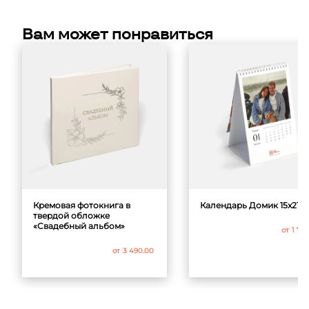
Вам может понравиться
Кремовая фотокнига в
Календарь Домик 15x21 с
твердой обложке
«Свадебный альбом»
от
1 79
от
3 490.00