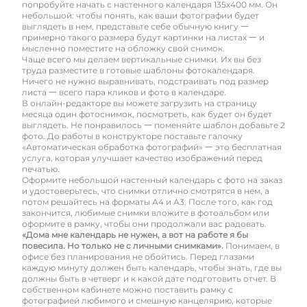
попробуйте начать с настенного календаря 135х400 мм. Он
небольшой: чтобы понять, как ваши фотографии будет
выглядеть в нем, представьте себе обычную книгу 一
примерно такого размера будут картинки на листах 一 и
мысленно поместите на обложку свой снимок.
Чаще всего мы делаем вертикальные снимки. Их вы без
труда разместите в готовые шаблоны фотокалендаря.
Ничего не нужно выравнивать, подстраивать под размер
листа 一 всего пара кликов и фото в календаре.
В онлайн-редакторе вы можете загрузить на страницу
месяца один фотоснимок, посмотреть, как будет он будет
выглядеть. Не понравилось 一 поменяйте шаблон добавьте 2
фото. До работы в конструкторе поставьте галочку
«Автоматическая обработка фотографий» 一 это бесплатная
услуга, которая улучшает качество изображений перед
печатью.
Оформите небольшой настенный календарь с фото на заказ
и удостоверьтесь, что снимки отлично смотрятся в нем, а
потом решайтесь на форматы А4 и А3. После того, как год
закончится, любимые снимки вложите в фотоальбом или
оформите в рамку, чтобы они продолжали вас радовать.
«Дома мне календарь не нужен, а вот на работе я бы
повесила. Но только не с личными снимками».
Понимаем, в
офисе без планирования не обойтись. Перед глазами
каждую минуту должен быть календарь, чтобы знать, где вы
должны быть в четверг и к какой дате подготовить отчет. В
собственном кабинете можно поставить рамку с
фотографией любимого и смешную канцелярию, которые