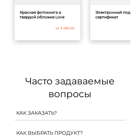
Красная фотокнига в
Электронный подаро
твердой обложке Love
сертификат
от
3 490.00
от
1 
Часто задаваемые
вопросы
КАК ЗАКАЗАТЬ?
Вам необходимо перейти на страницу
продукта и, выбрав все параметры,
КАК ВЫБРАТЬ ПРОДУКТ?
нажать «Создать в конструкторе». После