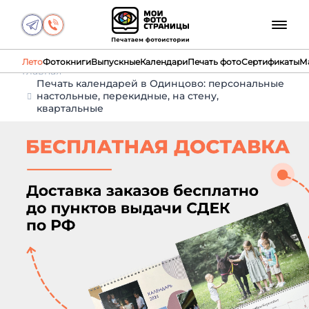
Лето
Фотокниги
Выпускные
Календари
Печать фото
Сертификаты
М
Главная
Печать календарей в Одинцово: персональные
настольные, перекидные, на стену,
квартальные