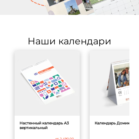
Наши календари
Настенный календарь А3
Календарь Домик 15x21
вертикальный
от
1
от
2 490.00