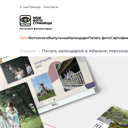
О нас
Помощь
Контакты
Лето
Фотокниги
Выпускные
Календари
Печать фото
Сертифи
Главная
Печать календарей в Абакане: персона