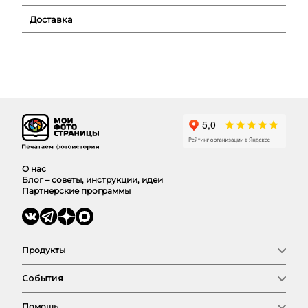
Доставка
О нас
Блог – советы, инструкции, идеи
Партнерские программы
Продукты
Фотокниги
События
Фото
Календари
Новый год
Выпускные
Помощь