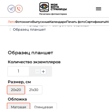
Лето
Фотокниги
Выпускные
Календари
Печать фото
Сертификаты
М
Главная
Продукция
Выпускные образцы
Образец планшет
Образец планшет
Количество экземпляров
Размер, см
20х20
21х30
Обложка
Матовая
Глянцевая