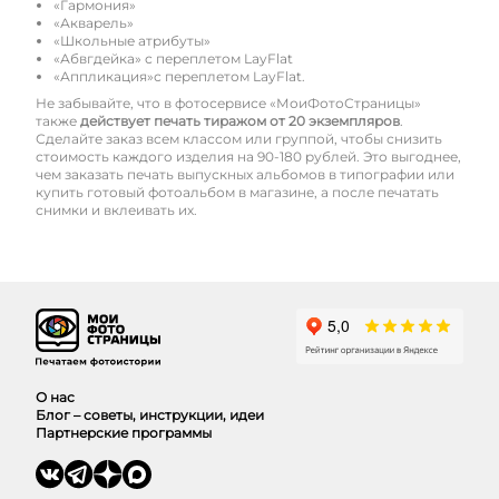
«Гармония»
«Акварель»
«Школьные атрибуты»
«Абвгдейка» с переплетом LayFlat
«Аппликация»с переплетом LayFlat.
Не забывайте, что в фотосервисе «МоиФотоСтраницы»
также
действует печать тиражом от 20 экземпляров
.
Сделайте заказ всем классом или группой, чтобы снизить
стоимость каждого изделия на 90-180 рублей. Это выгоднее,
чем заказать печать выпускных альбомов в типографии или
купить готовый фотоальбом в магазине, а после печатать
снимки и вклеивать их.
О нас
Блог – советы, инструкции, идеи
Партнерские программы