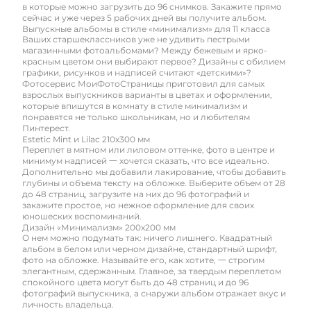
в которые можно загрузить до 96 снимков. Закажите прямо
сейчас и уже через 5 рабочих дней вы получите альбом.
Выпускные альбомы в стиле «минимализм» для 11 класса
Ваших старшеклассников уже не удивить пестрыми
магазинными фотоальбомами? Между бежевым и ярко-
красным цветом они выбирают первое? Дизайны с обилием
графики, рисунков и надписей считают «детскими»?
Фотосервис МоиФотоСтраницы приготовил для самых
взрослых выпускников варианты в цветах и оформлении,
которые впишутся в комнату в стиле минимализм и
понравятся не только школьникам, но и любителям
Пинтерест.
Estetic Mint и Lilac 210х300 мм
Переплет в мятном или лиловом оттенке, фото в центре и
минимум надписей 一 хочется сказать, что все идеально.
Дополнительно мы добавили лакирование, чтобы добавить
глубины и объема тексту на обложке. Выберите объем от 28
до 48 страниц, загрузите на них до 96 фотографий и
закажите простое, но нежное оформление для своих
юношеских воспоминаний.
Дизайн «Минимализм» 200х200 мм
О нем можно подумать так: ничего лишнего. Квадратный
альбом в белом или черном дизайне, стандартный шрифт,
фото на обложке. Называйте его, как хотите, 一 строгим
элегантным, сдержанным. Главное, за твердым переплетом
спокойного цвета могут быть до 48 страниц и до 96
фотографий выпускника, а снаружи альбом отражает вкус и
личность владельца.