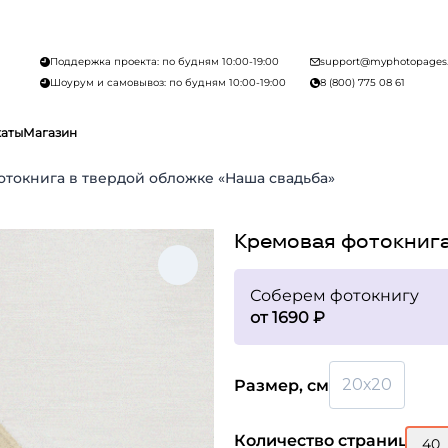
Поддержка проекта: по будням 10:00-19:00
support@myphotopages
Шоурум и самовывоз: по будням 10:00-19:00
8 (800) 775 08 61
каты
Магазин
токнига в твердой обложке «Наша свадьба»
Кремовая фотокнига
Соберем фотокнигу
от 1690 ₽
20х20
Размер, см
Количество страниц
40