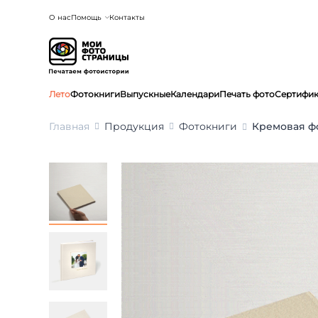
О нас
Помощь
Контакты
Лето
Фотокниги
Выпускные
Календари
Печать фото
Сертифи
Главная
Продукция
Фотокниги
Кремовая фо