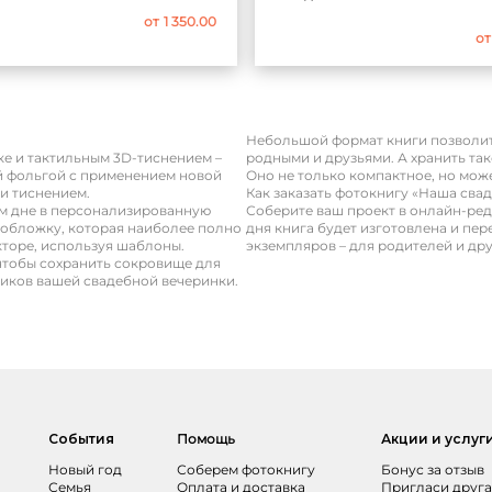
от
1 350.00
от
Небольшой формат книги позволит 
е и тактильным 3D-тиснением –
родными и друзьями. А хранить та
й фольгой с применением новой
Оно не только компактное, но мож
и тиснением.
Как заказать фотокнигу «Наша сва
м дне в персонализированную
Соберите ваш проект в онлайн-редак
 обложку, которая наиболее полно
дня книга будет изготовлена и пер
кторе, используя шаблоны.
экземпляров – для родителей и дру
чтобы сохранить сокровище для
ников вашей свадебной вечеринки.
События
Помощь
Акции и услуг
Новый год
Соберем фотокнигу
Бонус за отзыв
Семья
Оплата и доставка
Пригласи друга