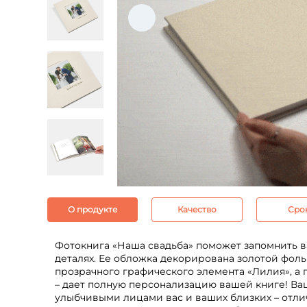
О продукте
Качество
Сро
Фотокнига «Наша свадьба» поможет запомнить в
деталях. Ее обложка декорирована золотой фол
прозрачного графического элемента «Лилия», а 
– дает полную персонализацию вашей книге! Ва
улыбчивыми лицами вас и ваших близких – отл