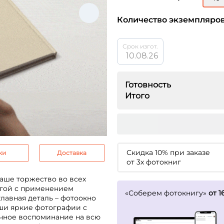
Количество экземпляро
Срок изгот.
10.08.26
Готовность
Итого
Скидка 10% при заказе
ки
Доставка
от 3х фотокниг
аше торжество во всех
ьгой с применением
«Соберем фотокнигу»
от 1
главная деталь – фотоокно
ши яркие фотографии с
ичное воспоминание на всю