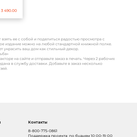
3 490.00
взять ее с собой и поделиться радостью просмотра с
кое издание можно на любой стандартной книжной полке.
ет украсить ваш дом как стильный декор.
дьба»
торе на сайте и отправьте заказ в печать. Через 2 рабочих
едана в службу доставки. Добавьте в заказ несколько
зей.
и
Контакты
8-800-775-0861
Поддержка проекта: по будням 10:00-19:00