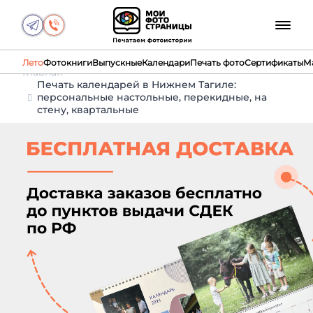
Лето
Фотокниги
Выпускные
Календари
Печать фото
Сертификаты
М
Главная
Печать календарей в Нижнем Тагиле:
персональные настольные, перекидные, на
стену, квартальные