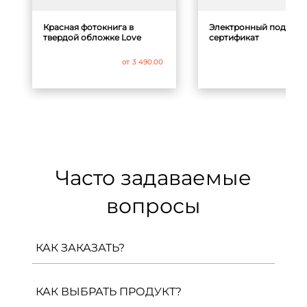
Красная фотокнига в
Электронный подаро
твердой обложке Love
сертификат
от
3 490.00
от
1 
Часто задаваемые
вопросы
КАК ЗАКАЗАТЬ?
Вам необходимо перейти на страницу
продукта и, выбрав все параметры,
КАК ВЫБРАТЬ ПРОДУКТ?
нажать «Создать в конструкторе». После