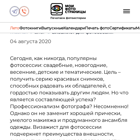
Лето
Фотокниги
Выпускные
Календари
Печать фото
Сертификаты
М
Главная
Блог
Визажист для фотосессии
04 августа 2020
Сегодня, как никогда, популярны
фотосессии: свадебные, новогодние,
весенние, детские и тематические. Цель –
получить серию красивых снимков,
способных радовать их обладателей, с
гордостью показывать другим людям. Но что
является составляющей успеха?
Профессионализм фотографа? Несомненно!
Однако он не заменит хорошей прически,
умелого макияжа и продуманного ансамбля
одежды. Визажист для фотосессии
подчеркнет преимущества внешности,