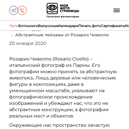
Лето
Фотокниги
Выпускные
Календари
Печать фото
Сертификаты
М
Главная
Блог
Абстрактные пейзажи от Розарио Чивелло
20 января 2020
Розарио Чивелло (Rosario Civello) –
итальянский фотограф из Пармы. Его
фотографии можно принять за абстрактную
живопись. Лишь деревья или человеческие
фигуры в композициях, даже в
уменьшенном масштабе, указывают на
фотографическое происхождение
изображений и убеждают нас, что это не
абстрактные конструкции, а фотографии
реальных мест и объектов.
Окружающее нас пространство зачастую