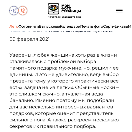
Лето
Фотокниги
Выпускные
Календари
Печать фото
Сертификаты
М
Главная
Блог
Памятный подарок мужчине
09 февраля 2021
Уверены, любая женщина хоть раз в жизни
сталкивалась с проблемой выбора
памятного подарка мужчине, но, решили ее
единицы. И это не удивительно, ведь выбор
презента тому, у которого «практически все
есть», задача не из легких. Обычные носки –
это слишком скучно, а туалетная вода –
банально. Именно поэтому мы подобрали
для вас несколько интересных вариантов
подарков, которые оценит представитель
сильного пола. А также раскроем несколько
секретов их правильного подбора.