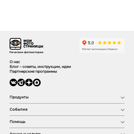
О нас
Блог – советы, инструкции, идеи
Партнерские программы
Продукты
Фотокниги
События
Фото
Календари
Новый год
Выпускные
Помощь
Семья
Сертификат
Любовь
Магазин
Соберем фотокнигу
Детские
Акции и услуги