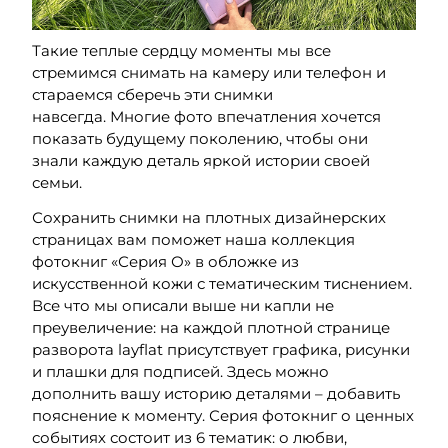
Такие теплые сердцу моменты мы все
стремимся
снимать на камеру или телефон и
стараемся сберечь эти снимки
навсегда.
Многие
фото впечатления
хочется
показать будущему поколению, чтобы они
знали каждую деталь яркой
истории своей
семьи.
Сохранить снимки на плотных дизайнерских
страницах вам поможет наша коллекция
фотокниг «Серия О»
в обложке из
искусственной кожи
с тематическим тиснением
.
В
се что мы описали выше ни капли не
преувеличение:
н
а каждой плотной странице
разворота layflat присутствует
графика, рисунки
и плашки для подписей. Здесь можно
дополнить вашу историю деталями – добавить
пояснение к моменту.
Серия
фотокниг о ценных
событиях
состоит из 6 тематик: о любви,