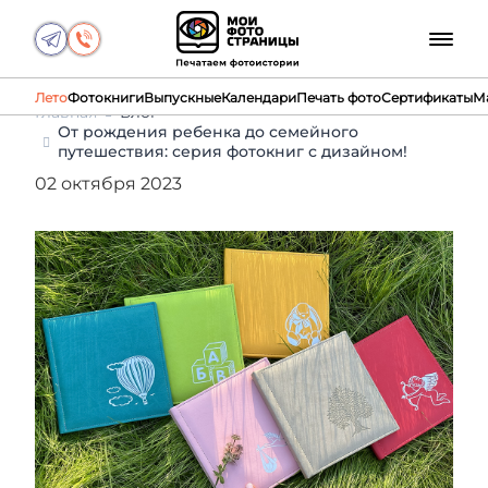
Лето
Фотокниги
Выпускные
Календари
Печать фото
Сертификаты
М
Главная
Блог
От рождения ребенка до семейного
путешествия: серия фотокниг с дизайном!
02 октября 2023