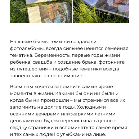
На какие бы мы темы
ни
создавали
фотоальбомы, всегда сильнее ценится семейная
тематика. Беременность, первые годы жизни
ребенка, свадьба и создание брака,
фотокнига
из путешеств
ия
– подобные тематики всегда
завоевывают наше внимание.
Всем нам хочется запомнить самые яркие
моменты в жизни. Какими бы они
ни
были и
когда
бы ни
произошли
– мы стремимся все их
запомнить на долгие годы. Холодными
осенними вечерами или жаркими летними
деньками мы будем перелистывать ценные
сердцу странички и вспоминать то самое время
и тех самых людей с улыбками на лице.