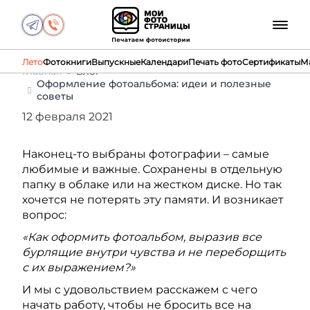
Лето
Фотокниги
Выпускные
Календари
Печать фото
Сертификаты
М
Главная
Блог
Оформление фотоальбома: идеи и полезные
советы
12 февраля 2021
Наконец-то выбраны фотографии – самые
любимые и важные. Сохранены в отдельную
папку в облаке или на жестком диске. Но так
хочется не потерять эту памяти. И возникает
вопрос:
«Как оформить фотоальбом, выразив все
бурлящие внутри чувства и не переборщить
с их выражением?»
И мы с удовольствием расскажем с чего
начать работу, чтобы не бросить все на