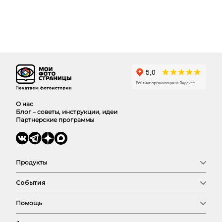
О нас
Блог – советы, инструкции, идеи
Партнерские программы
Продукты
Фотокниги
События
Фото
Календари
Новый год
Выпускные
Помощь
Семья
Сертификат
Любовь
Магазин
Соберем фотокнигу
Детские