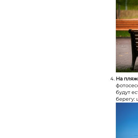
На пляж
фотосес
будут е
берегу: