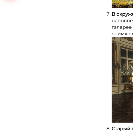
В окруж
наполне
галерее
снимков
Старый 