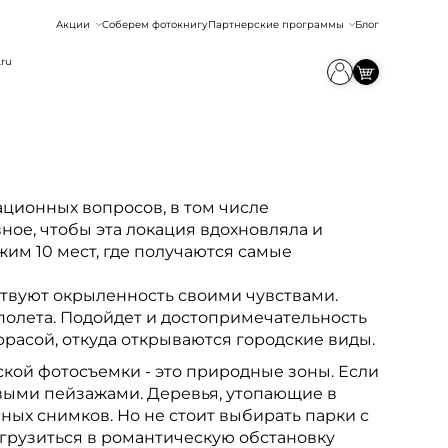
Акции
Соберем фотокнигу
Партнерские программы
Блог
.ru
ационных вопросов, в том числе
ное, чтобы эта локация вдохновляла и
им 10 мест, где получаются самые
ствуют окрыленность своими чувствами.
 полета. Подойдет и достопримечательность
ррасой, откуда открываются городские виды.
ской фотосъемки - это природные зоны. Если
ивыми пейзажами. Деревья, утопающие в
сных снимков. Но не стоит выбирать парки с
огрузиться в романтическую обстановку