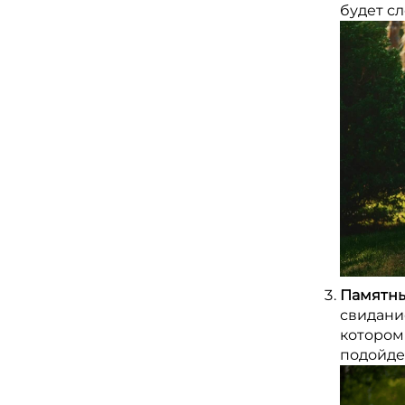
будет с
Памятны
свидание
котором
подойдет