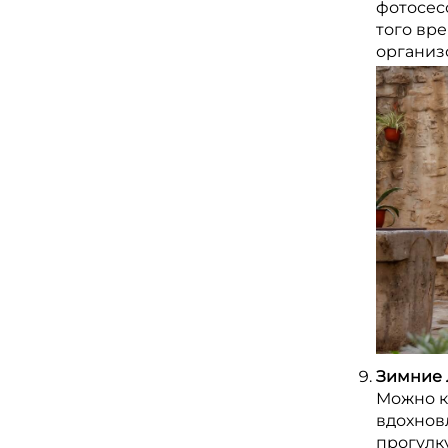
фотосес
того вре
организ
Зимние 
Можно к
вдохнов
прогулку