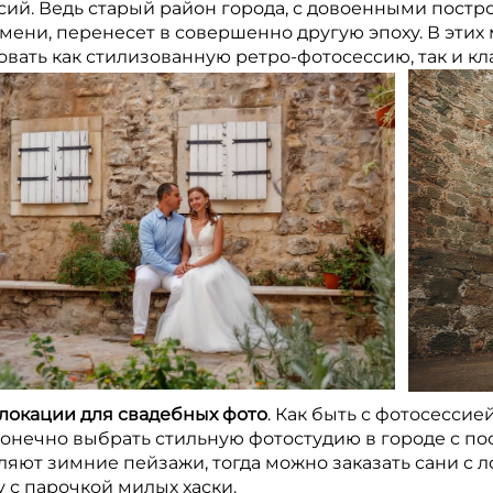
сий. Ведь старый район города, с довоенными постр
мени, перенесет в совершенно другую эпоху. В этих 
овать как стилизованную ретро-фотосессию, так и кл
локации для свадебных фото
. Как быть с фотосессие
онечно выбрать стильную фотостудию в городе с по
ляют зимние пейзажи, тогда можно заказать сани с
 с парочкой милых хаски.