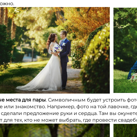
ложно.
е места для пары
. Символичным будет устроить фот
 или знакомство. Например, фото на той лавочке, гд
 сделали предложение руки и сердца. Там вы окунет
 для тех, кто не может выбрать, где провести сваде