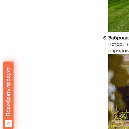
Заброше
историч
нарядны
Подобрать продукт