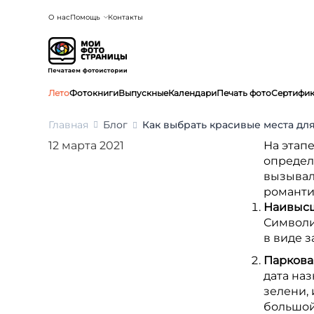
О нас
Помощь
Контакты
Лето
Фотокниги
Выпускные
Календари
Печать фото
Сертифи
Главная
Блог
Как выбрать красивые места дл
12 марта 2021
На этап
определ
вызывал
романти
Наивысш
Символич
в виде з
Паркова
дата на
зелени, 
большой