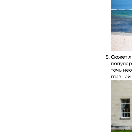
Сюжет л
популяр
точь нео
главной 