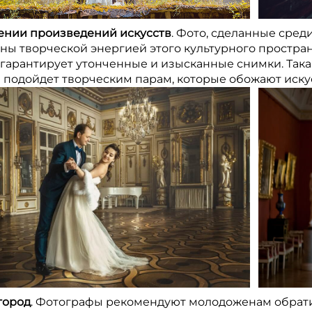
ении произведений искусств
. Фото, сделанные сред
ны творческой энергией этого культурного простран
 гарантирует утонченные и изысканные снимки. Так
 подойдет творческим парам, которые обожают иску
город
. Фотографы рекомендуют молодоженам обрати