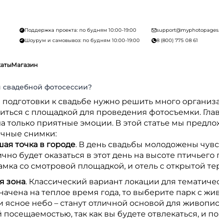
Поддержка проекта: по будням 10:00-19:00
support@myphotopages
Шоурум и самовывоз: по будням 10:00-19:00
8 (800) 775 08 61
каты
Магазин
я свадебной фотосессии?
е подготовки к свадьбе нужно решить много организ
иться с площадкой для проведения фотосъемки. Глав
а только приятные эмоции. В этой статье мы предлож
чные снимки:
ая точка в городе
. В день свадьбы молодожены чув
но будет оказаться в этот день на высоте птичьего
амка со смотровой площадкой, и отель с открытой те
я зона
. Классический вариант локации для тематиче
значена на теплое время года, то выберите парк с ж
и ясное небо – станут отличной основой для живопи
 посещаемостью, так как вы будете отвлекаться, и п