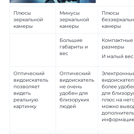
Плюсы
Минусы
Плюсы
зеркальной
зеркальной
беззеркаль
камеры
камеры
камеры
Большие
Компактные
габариты и
размеры
вес
И малый вес
Оптический
Оптический
Электронны
видоискатель
видоискатель
видоискател
позволяет
не очень
более удобе
видеть
удобен для
для близору
реальную
близоруких
плюс на нег
картинку
людей
можно выво
дополнител
информацию