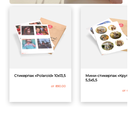
Стикерпак «Polaroid» 10х13,5
Мини-стикерпак «Круг»
5,5х5,5
от
890.00
от
69