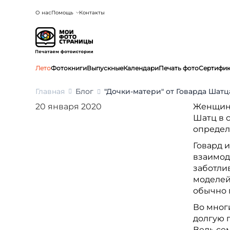
О нас
Помощь
Контакты
Лето
Фотокниги
Выпускные
Календари
Печать фото
Сертифи
Главная
Блог
"Дочки-матери" от Говарда Шатц
20 января 2020
Женщина
Шатц в 
определ
Говард и
взаимод
заботлив
моделей 
обычно п
Во многи
долгую п
Ведь сем