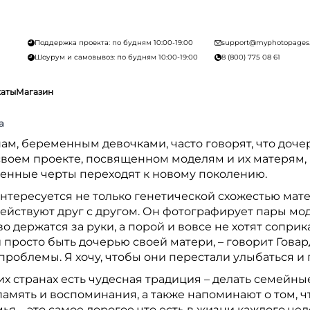
Поддержка проекта: по будням 10:00-19:00
support@myphotopages
Шоурум и самовывоз: по будням 10:00-19:00
8 (800) 775 08 61
каты
Магазин
а
м, беременным девочками, часто говорят, что дочер
своем проекте, посвященном моделям и их матерям, 
енные черты переходят к новому поколению.
нтересуется не только генетической схожестью матер
ействуют друг с другом. Он фотографирует пары моде
о держатся за руки, а порой и вовсе не хотят сопри
просто быть дочерью своей матери, – говорит Говард
роблемы. Я хочу, чтобы они перестали улыбаться и 
х странах есть чудесная традиция – делать семейны
амять и воспоминания, а также напоминают о том, ч
ья – это самое дорогое что есть в жизни каждого чел