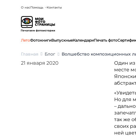
О нас
Помощь
Контакты
Лето
Фотокниги
Выпускные
Календари
Печать фото
Сертифи
Главная
Блог
Волшебство композиционных ли
21 января 2020
Один из
месте м
Японски
абстрак
«Увидеть
Но для 
– дальн
запечатл
так же 
своих ра
ней цве