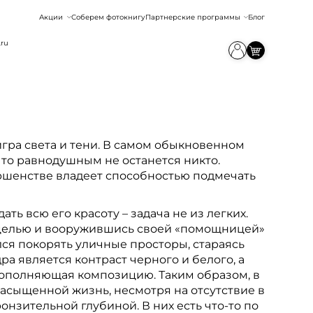
Акции
Соберем фотокнигу
Партнерские программы
Блог
.ru
ра света и тени. В самом обыкновенном
что равнодушным не останется никто.
ершенстве владеет способностью подмечать
ь всю его красоту – задача не из легких.
 целью и вооружившись своей «помощницей»
ся покорять уличные просторы, стараясь
а является контраст черного и белого, а
дополняющая композицию. Таким образом, в
 насыщенной жизнь, несмотря на отсутствие в
нзительной глубиной. В них есть что-то по