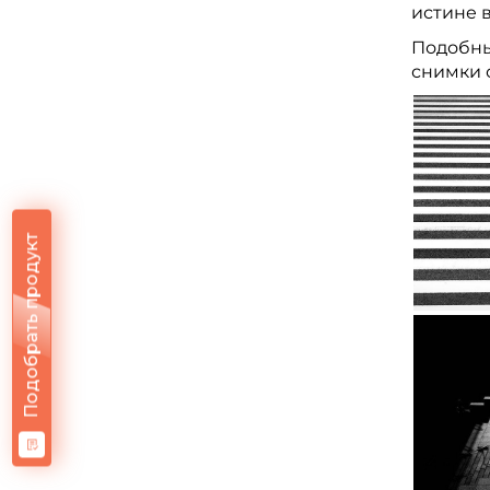
истине 
Подобны
снимки 
Подобрать продукт