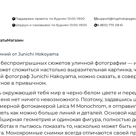
Поддержка проекта: по будням 10:00-19:00
support@myphotopages
Шоурум и самовывоз: по будням 10:00-19:00
8 (800) 775 08 61
каты
Магазин
ний от Junichi Hokoyama
 беспроигрышных сюжетов уличной фотографии — иг
ожет сложиться настолько выразительная картинка, 
й фотограф Junichi Hakoyama, можно сказать, в сов
тное в привычном.
 окружающей тебя мир в черно-белом цвете и передат
меня нет ничего невозможного. Поэтому, задавшись
омерной фотокамерой Leica M Monochrom, я отправил
еть как можно больше линий и деталей. Основой кадр
обширная геометрия и одинокая фигура, полностью 
ботах я пытаюсь показать то, насколько может быть
та. Монохромные снимки всегда отличаются своей про