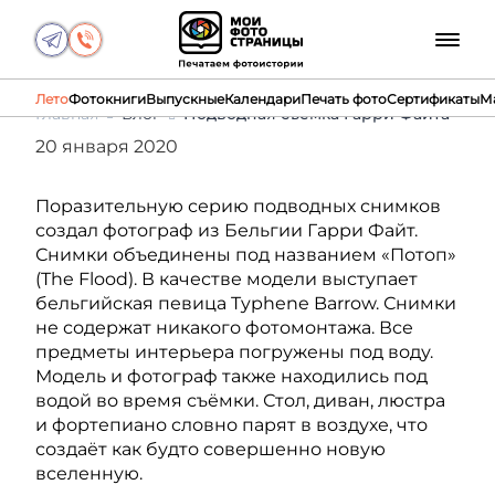
Лето
Фотокниги
Выпускные
Календари
Печать фото
Сертификаты
М
Главная
Блог
Подводная съемка Гарри Файта
20 января 2020
Поразительную серию подводных снимков
создал фотограф из Бельгии Гарри Файт.
Снимки объединены под названием «Потоп»
(The Flood). В качестве модели выступает
бельгийская певица Typhene Barrow. Снимки
не содержат никакого фотомонтажа. Все
предметы интерьера погружены под воду.
Модель и фотограф также находились под
водой во время съёмки. Стол, диван, люстра
и фортепиано словно парят в воздухе, что
создаёт как будто совершенно новую
вселенную.