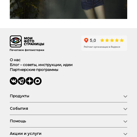
О нас
Блог – советы, инструкции, идеи
Партнерские программы
Продукты
Фотокниги
События
Фото
Календари
Новый год
Выпускные
Помощь
Семья
Сертификат
Любовь
Магазин
Соберем фотокнигу
Детские
Акции и услуги
Оплата и доставка
Свадьба