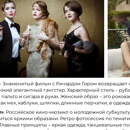
»
. Знаменитый фильм с Ричардом Гиром возвращает н
рзкий элегантный гангстер. Характерный стиль – руб
пальто и сигара в руках. Женский образ – это роков
как мех, каблуки, шляпки, длинные перчатки, в одеж
и»
. Российское кино-мюзикл о молодежной субкульту
иться яркими образами. Ретро фотосессия по темат
 Главные принципы – яркая одежда, танцевальные п