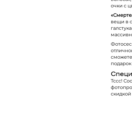
очки с 
«Смерте
вещи в 
галстука
массивн
Фотосес
отлично
сможете
подарок
Специ
Тссс! С
фотопро
скидкой 