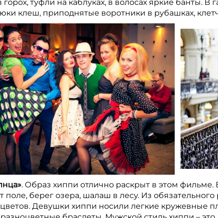
 горох, туфли на каблуках, в волосах яркие банты. В
юки клеш, приподнятые воротники в рубашках, клет
лнца»
. Образ хиппи отлично раскрыт в этом фильме. 
 поле, берег озера, шалаш в лесу. Из обязательного 
 цветов. Девушки хиппи носили легкие кружевные п
, разноцветные браслеты. Мужской стиль хиппи – эт