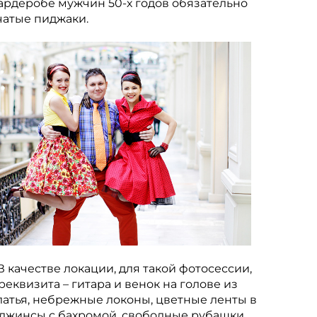
 гардеробе мужчин 50-х годов обязательно
чатые пиджаки.
В качестве локации, для такой фотосессии,
реквизита – гитара и венок на голове из
латья, небрежные локоны, цветные ленты в
о джинсы с бахромой, свободные рубашки,