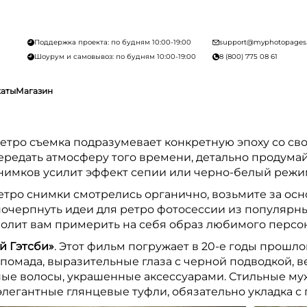
Поддержка проекта: по будням 10:00-19:00
support@myphotopages
Шоурум и самовывоз: по будням 10:00-19:00
8 (800) 775 08 61
каты
Магазин
етро съемка подразумевает конкретную эпоху со с
ередать атмосферу того времени, детально продумай
нимков усилит эффект сепии или черно-белый режи
етро снимки смотрелись органично, возьмите за осн
очерпнуть идеи для ретро фотосессии из популярны
волит вам примерить на себя образ любимого персон
й Гэтсби»
. Этот фильм погружает в 20-е годы прошло
 помада, выразительные глаза с черной подводкой, в
ые волосы, украшенные аксессуарами. Стильные муж
элегантные глянцевые туфли, обязательно укладка с