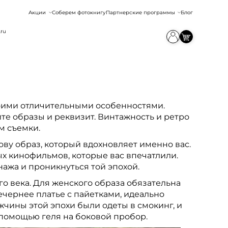
Акции
Соберем фотокнигу
Партнерские программы
Блог
.ru
воими отличительными особенностями.
те образы и реквизит. Винтажность и ретро
м съемки.
ову образ, который вдохновляет именно вас.
х кинофильмов, которые вас впечатлили.
ажа и проникнуться той эпохой.
го века. Для женского образа обязательна
ечернее платье с пайетками, идеально
чины этой эпохи были одеты в смокинг, и
 помощью геля на боковой пробор.