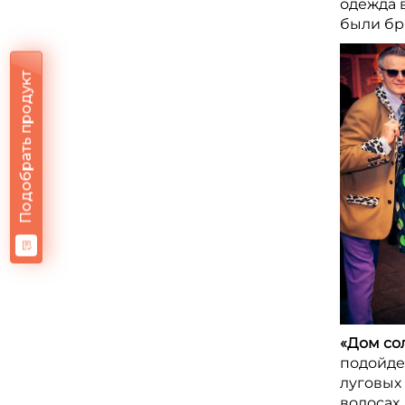
одежда в
были бр
Подобрать продукт
«Дом со
подойдет
луговых
волосах