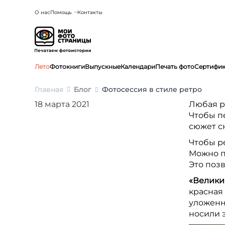
О нас
Помощь
Контакты
Лето
Фотокниги
Выпускные
Календари
Печать фото
Сертифи
Главная
Блог
Фотосессия в стиле ретро
18 марта 2021
Любая р
Чтобы п
сюжет с
Чтобы р
Можно п
Это поз
«Велики
красная
уложенн
носили 