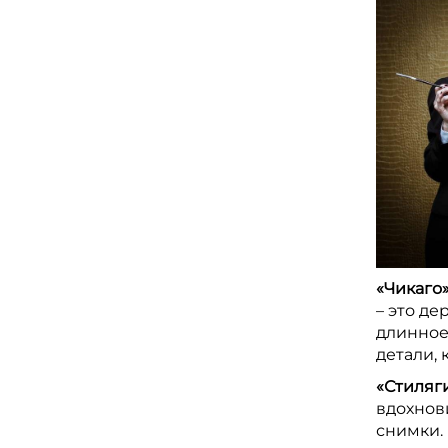
«Чикаго
– это де
длинное 
детали, 
«Стиляг
вдохнов
снимки.