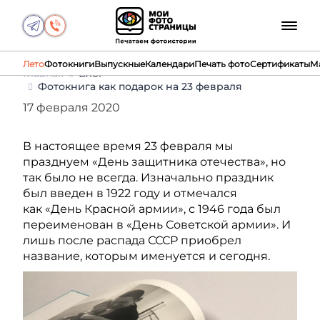
Лето
Фотокниги
Выпускные
Календари
Печать фото
Сертификаты
М
Главная
Блог
Фотокнига как подарок на 23 февраля
17 февраля 2020
В настоящее время 23 февраля мы
празднуем «День защитника отечества», но
так было не всегда. Изначально праздник
был введен в 1922 году и отмечался
как «День Красной армии», с 1946 года был
переименован в «День Советской армии». И
лишь после распада СССР приобрел
название, которым именуется и сегодня.