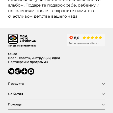
альбом. Подарите подарок себе, ребенку и
поколениям после – сохраните память о
счастливом детстве вашего чада!
О нас
Блог – советы, инструкции, идеи
Партнерские программы
Продукты
Фотокниги
События
Фото
Календари
Новый год
Выпускные
Помощь
Семья
Сертификат
Любовь
Магазин
Соберем фотокнигу