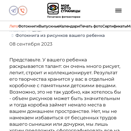
Лето
Фотокниги
Выпускные
Календари
Печать фото
Сертификаты
М
Главная
Блог
Фотокнига из рисунков вашего ребенка
08 сентября 2023
Представьте. У вашего ребенка
раскрывается талант: он очень много рисует,
лепит, строит и коллекционирует. Результат
его творчества хранится у вас в отдельной
коробочке с памятными детскими вещами.
Возможно, это не так удобно, как хотелось бы
- объем рисунков может быть значительным
и тогда коробка займет немало места в
вашем домашнем пространстве. Нет, мы не
намекаем избавиться от бесценных трудов
вашего сынишки или дочурки, мы лишь
хотим предложить сфотографировать все на