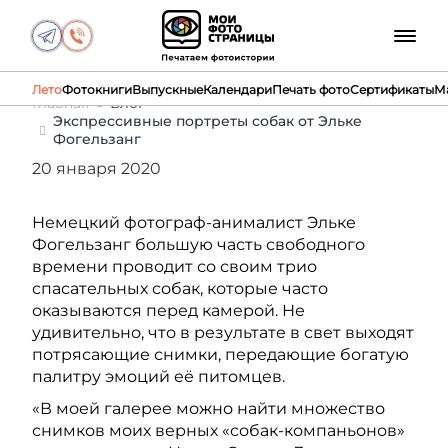
Лето
Фотокниги
Выпускные
Календари
Печать фото
Сертификаты
М
Главная
Блог
Экспрессивные портреты собак от Эльке
Фогельзанг
20 января 2020
Немецкий фотограф-анималист Эльке
Фогельзанг большую часть свободного
времени проводит со своим трио
спасательных собак, которые часто
оказываются перед камерой. Не
удивительно, что в результате в свет выходят
потрясающие снимки, передающие богатую
палитру эмоций её питомцев.
«В моей галерее можно найти множество
снимков моих верных «собак-компаньонов»