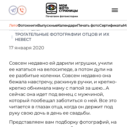
Лето
Фотокниги
Выпускные
Календари
Печать фото
Сертификаты
М
Главная
Блог
ТРОГАТЕЛЬНЫЕ ФОТОГРАФИИ ОТЦОВ И ИХ
НЕВЕСТ
17 января 2020
Совсем недавно ей дарили игрушки, учили
ее кататься на велосипеде, а потом дули на
ее разбитые коленки. Совсем недавно она
бежала навстречу, раскинув ручки, и крепко-
крепко обнимала маму с папой за шею…А
сейчас она идет под венец с мужчиной,
который пообещал заботиться о ней. Все это
читается в глазах отца, когда он держит под
руку свою дочь в день ее свадьбы.
Представляем вам подборку фотографий, на