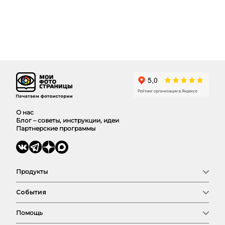
О нас
Блог – советы, инструкции, идеи
Партнерские программы
Продукты
Фотокниги
События
Фото
Календари
Новый год
Выпускные
Помощь
Семья
Сертификат
Любовь