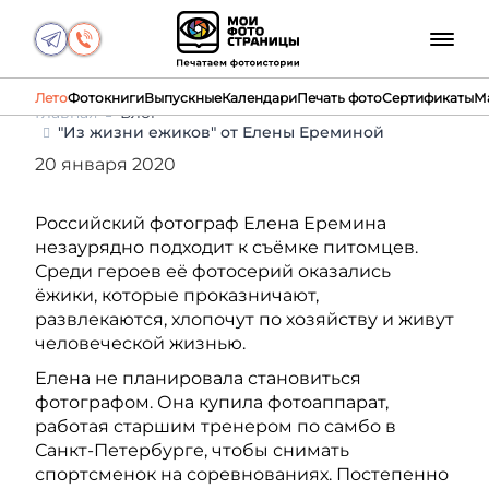
Лето
Фотокниги
Выпускные
Календари
Печать фото
Сертификаты
М
Главная
Блог
"Из жизни ежиков" от Елены Ереминой
20 января 2020
Российский фотограф Елена Еремина
незаурядно подходит к съёмке питомцев.
Среди героев её фотосерий оказались
ёжики, которые проказничают,
развлекаются, хлопочут по хозяйству и живут
человеческой жизнью.
Елена не планировала становиться
фотографом. Она купила фотоаппарат,
работая старшим тренером по самбо в
Санкт-Петербурге, чтобы снимать
спортсменок на соревнованиях. Постепенно