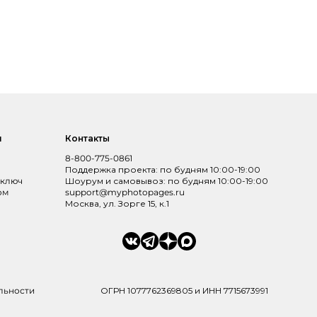
и
Контакты
8-800-775-0861
Поддержка проекта: по будням 10:00-19:00
 ключ
Шоурум и самовывоз: по будням 10:00-19:00
ом
support@myphotopages.ru
Москва, ул. Зорге 15, к.1
льности
ОГРН 1077762369805 и ИНН 7715673991