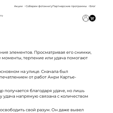
Акции
Соберем фотокнигу
Партнерские программы
Блог
.ru
ния элементов. Просматривая его снимки,
ые моменты, терпение или удача помогают
 основном на улице. Сначала был
впечатлением от работ Анри Картье-
р получается благодаря удаче, но лишь
у удача напрямую связана с количеством
 освободить свой разум. Он даже вывел