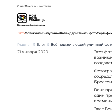
О нас
Помощь
Контакты
Лето
Фотокниги
Выпускные
Календари
Печать фото
Сертифи
Главная
Блог
Всё подмечающий уличный фот
21 января 2020
Этот фо
возникае
создава
Фотограф
сосредот
Брессон
Вонг пр
один пр
времени
Эдас Во