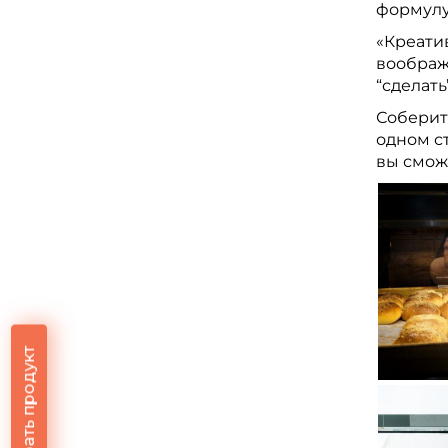
формулу
«Креатив
воображ
“сделать
Соберит
одном ст
вы смож
Подобрать продукт