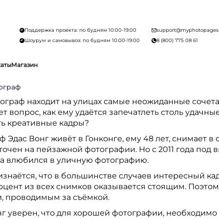
Поддержка проекта: по будням 10:00-19:00
support@myphotopages
Шоурум и самовывоз: по будням 10:00-19:00
8 (800) 775 08 61
каты
Магазин
ограф
тограф находит на улицах самые неожиданные сочета
т вопрос, как ему удаётся запечатлеть столь удачн
ть креативные кадры?
 Эдас Вонг живёт в Гонконге, ему 48 лет, снимает в
очен на пейзажной фотографии. Но с 2011 года под 
а влюбился в уличную фотографию.
изнаётся, что в большинстве случаев интересный кад
оцент из всех снимков оказывается стоящим. Поэтом
, проводимым за съёмкой.
нг уверен, что для хорошей фотографии, необходимо