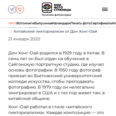
Лето
Фотокниги
Выпускные
Календари
Печать фото
Сертификаты
М
Главная
Блог
Китайский пикториализм от Дон Хонг-Оай
21 января 2020
Дон Хонг-Оай родился в 1929 году в Китае. В
семь лет он был отдан на обучение в
Сайгонскую портретную студию, где изучал
основы фотографии. В 1950 году фотограф
приехал во Вьетнамский университетский
колледж искусства, чтобы преподавать
фотографию. В 1979 году он нелегально
эмигрировал в США и с тех пор живет там, в
китайской общине.
Хонг-Оай работал в стиле «китайского
пикториализма». Каждая композиция — это