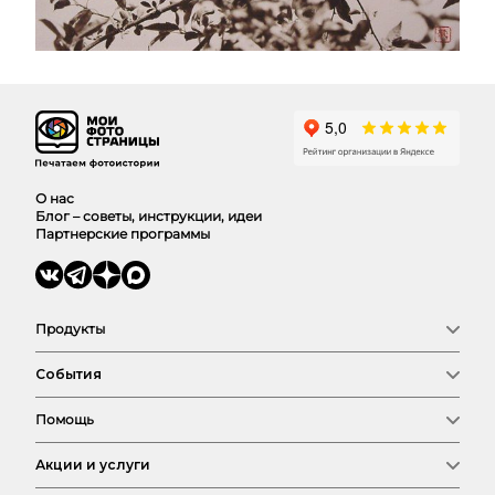
О нас
Блог – советы, инструкции, идеи
Партнерские программы
Продукты
Фотокниги
События
Фото
Календари
Новый год
Выпускные
Помощь
Семья
Сертификат
Любовь
Магазин
Соберем фотокнигу
Детские
Акции и услуги
Оплата и доставка
Свадьба
FAQ
Путешествия