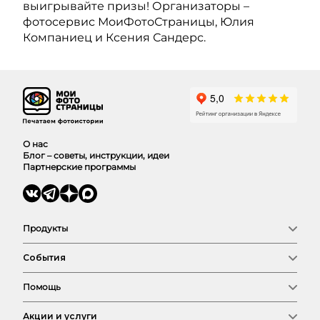
выигрывайте призы! Организаторы –
фотосервис МоиФотоСтраницы, Юлия
Компаниец и Ксения Сандерс.
О нас
Блог – советы, инструкции, идеи
Партнерские программы
Продукты
Фотокниги
События
Фото
Календари
Новый год
Выпускные
Помощь
Семья
Сертификат
Любовь
Магазин
Соберем фотокнигу
Детские
Акции и услуги
Оплата и доставка