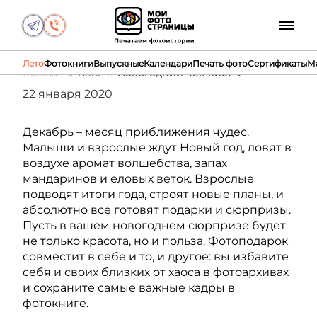
Лето
Фотокниги
Выпускные
Календари
Печать фото
Сертификаты
М
Главная
Блог
Новогодний чек-лист ❄
22 января 2020
Декабрь – месяц приближения чудес.
Малыши и взрослые ждут Новый год, ловят в
воздухе аромат волшебства, запах
мандаринов и еловых веток. Взрослые
подводят итоги года, строят новые планы, и
абсолютно все готовят подарки и сюрпризы.
Пусть в вашем новогоднем сюрпризе будет
не только красота, но и польза. Фотоподарок
совместит в себе и то, и другое: вы избавите
себя и своих близких от хаоса в фотоархивах
и сохраните самые важные кадры в
фотокниге.