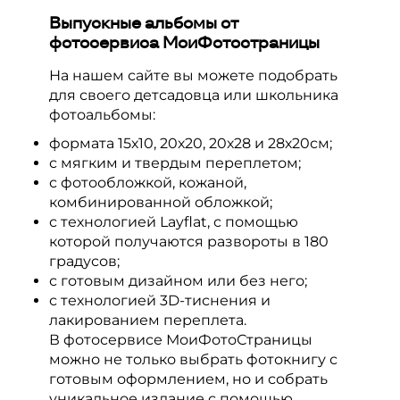
Возможна ли срочная доставка?
Выпускные альбомы от
фотосервиса МоиФотостраницы
Срочная доставка возможна только, если
вы самостоятельно закажете курьера.
На нашем сайте вы можете подобрать
для своего детсадовца или школьника
фотоальбомы:
формата 15х10, 20х20, 20х28 и 28х20см;
с мягким и твердым переплетом;
с фотообложкой, кожаной,
комбинированной обложкой;
с технологией Layflat, с помощью
которой получаются развороты в 180
градусов;
с готовым дизайном или без него;
с технологией 3D-тиснения и
лакированием переплета.
В фотосервисе МоиФотоСтраницы
можно не только выбрать фотокнигу с
готовым оформлением, но и собрать
уникальное издание с помощью