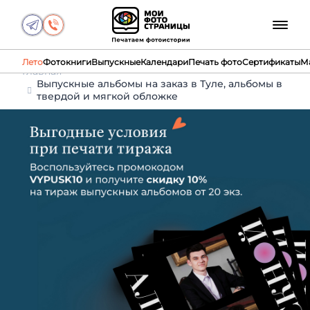
Лето
Фотокниги
Выпускные
Календари
Печать фото
Сертификаты
М
Главная
Выпускные альбомы на заказ в Туле, альбомы в
твердой и мягкой обложке