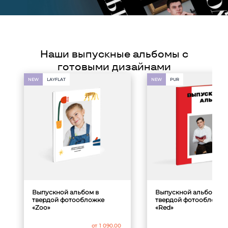
Наши выпускные альбомы с
готовыми дизайнами
NEW
LAYFLAT
NEW
PUR
Выпускной альбом в
Выпускной альбом в
твердой фотообложке
твердой фотообложке
«Zoo»
«Red»
от
1 090.00
от