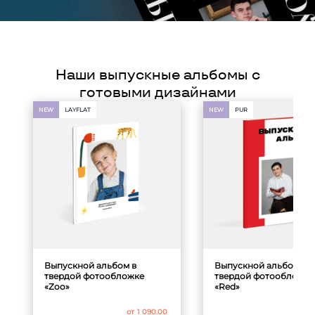
Наши выпускные альбомы с
готовыми дизайнами
NEW
LAYFLAT
NEW
PUR
Выпускной альбом в
Выпускной альбом в
твердой фотообложке
твердой фотообложке
«Zoo»
«Red»
от
1 090.00
от