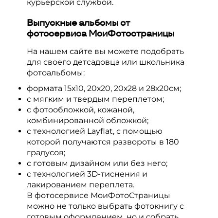
курьерской службой.
Возможна ли срочная доставка?
Выпускные альбомы от
Срочная доставка возможна только, если
фотосервиса МоиФотостраницы
вы самостоятельно закажете курьера.
На нашем сайте вы можете подобрать
для своего детсадовца или школьника
фотоальбомы:
формата 15х10, 20х20, 20х28 и 28х20см;
с мягким и твердым переплетом;
с фотообложкой, кожаной,
комбинированной обложкой;
с технологией Layflat, с помощью
которой получаются развороты в 180
градусов;
с готовым дизайном или без него;
с технологией 3D-тиснения и
лакированием переплета.
В фотосервисе МоиФотоСтраницы
можно не только выбрать фотокнигу с
готовым оформлением, но и собрать