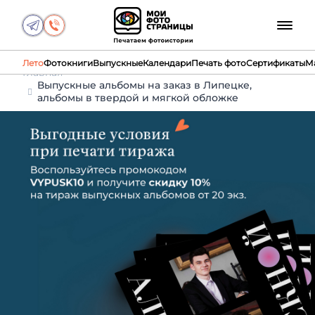
Лето
Фотокниги
Выпускные
Календари
Печать фото
Сертификаты
М
Главная
Выпускные альбомы на заказ в Липецке,
альбомы в твердой и мягкой обложке